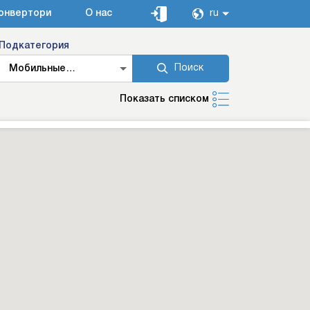
онвертори
О нас
ru
Подкатегория
Поиск
Мобильные
шиномонтаже
Показать списком