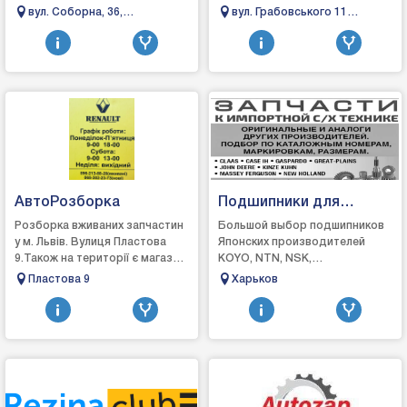
оригінальні запчастини з
Renault Master 2, Opel Movano
вул. Соборна, 36,
вул. Грабовського 11
автомобілів які
A 1998-2010 ;- Renault Master ...
Княгининок, Волинська
(Цитадель)
експлуатувалися на території
область, Україна
Європ...
АвтоРозборка
Подшипники для
сельхоз техники
Розборка вживаних запчастин
Большой выбор подшипников
у м. Львів. Вулиця Пластова
Японских производителей
9.Також на території є магазин
KOYO, NTN, NSK,
нових автозапчастин на
MACHIсельхоз техника,
Пластова 9
Харьков
Renault Master, Kangoo, Trafic
трактора, комбайны, сеялки,
почвообработка бороны
диски кул...