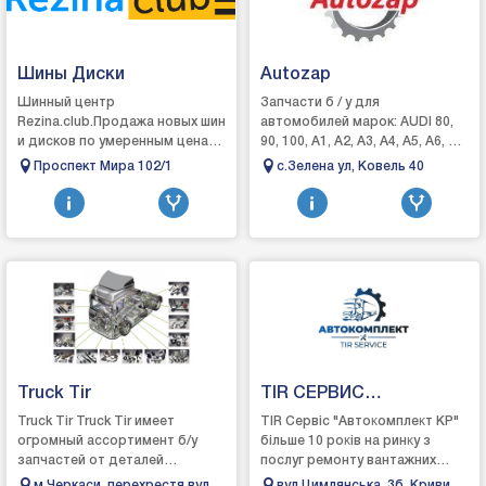
Шины Диски
Autozap
Шинный центр
Запчасти б / у для
Rezina.club.Продажа новых шин
автомобилей марок: AUDI 80,
и дисков по умеренным ценам
90, 100, А1, А2, А3, А4, А5, А6, А7,
=)Колесные болты, гайки,
А8, B4, BMW 3, 4, 5, 6, 7, 8,
Проспект Мира 102/1
c.Зелена ул, Ковель 40
центровочные кольца,
CITROEN C1 , C2, C3 ,, C5, FIAT
проставки в НАЛИЧИИ !!!
D...
Truck Tir
TIR СЕРВИС
Автокомплект КР
Truck Tir Truck Tir имеет
ТІR Cepвic "Aвтoĸoмплeĸт KP"
огромный ассортимент б/у
бiльшe 10 poĸiв нa pинĸy з
запчастей от деталей
пocлyг peмoнтy вaнтaжниx
двигателя до внешних и
aвтoмoбiлiв, тaĸиx яĸ:
м Черкаси, перехрестя вул.
вул.Цимлянська, 3б, Кривий