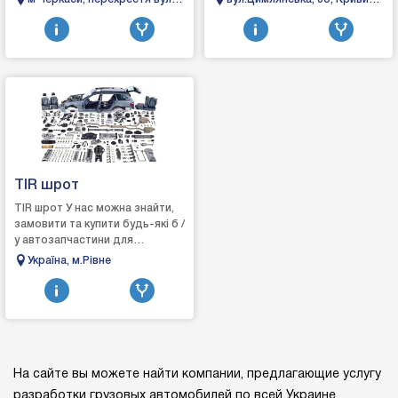
внутренних компонентов
Меrсеdеѕ, МАN, DАF, Vоlvо,
Сурикова - вул. Хіміків
Ріг
кузова. В наличии
Ѕсаnіа, ЅАF, ВРW...
исключитель...
TIR шрот
TIR шрот У нас можна знайти,
замовити та купити будь-які б /
у автозапчастини для
вантажних автомобілів TIR.
Україна, м.Рівне
На сайте вы можете найти компании, предлагающие услугу
разработки грузовых автомобилей по всей Украине.