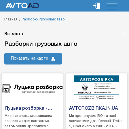
Главная
Разборки грузовых авто
Всі міста
Разборки грузовых авто
Показать на карте
Луцька розборка -
AVTOROZBIRKA.IN.UA
запчастини для TIR
Ми постачальник вживаних
Ми пропонуємо Б/У та нові
запчастин для вантажних
запчастини до:- Renault Trafic
автомобілів.Пропонуємо
2, Opel Vivaro A 2001-2014 ;-