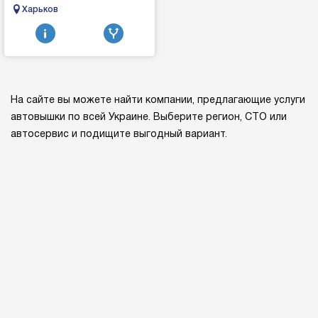
MACHIсельхоз техника,
Харьков
трактора, комбайны, сеялки,
почвообработка бороны
диски кул...
На сайте вы можете найти компании, предлагающие услуги
автовышки по всей Украине. Выберите регион, СТО или
автосервис и подищите выгодный вариант.