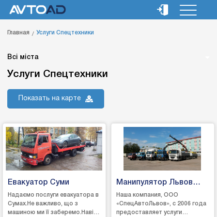
Главная
Услуги Спецтехники
Всі міста
Услуги Спецтехники
Показать на карте
Евакуатор Суми
Манипулятор Львов
ООО
Надаємо послуги евакуатора в
Наша компания, ООО
Сумах.Не важливо, що з
«СпецАвтоЛьвов», с 2006 года
машиною ми її заберемо.Навіть
предоставляет услуги