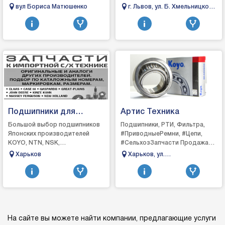
без коліс, після ДТП, у кюветі є
автомобильным транспортом
вул Бориса Матюшенко
г. Львов, ул. Б. Хмельницкого,
маніпулятор, витягнемо й
по Львову, области и всей
200
заванта...
территории Украины. Гарант...
Подшипники для
Артис Техника
сельхоз техники
Большой выбор подшипников
Подшипники, РТИ, Фильтра,
Японских производителей
#ПриводныеРемни, #Цепи,
KOYO, NTN, NSK,
#СельхозЗапчасти Продажа
MACHIсельхоз техника,
по всей Украине! Гарантия
Харьков
Харьков, ул.
трактора, комбайны, сеялки,
качества Большой выбор,
Малогончаровская,17
почвообработка бороны
наличие и быстрая дост...
диски кул...
На сайте вы можете найти компании, предлагающие услуги