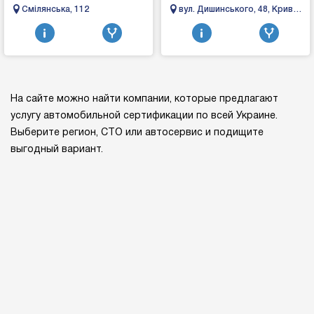
диагностикой,
газу? Відчутний перехід з
Смілянська, 112
вул. Дишинського, 48, Кривий
автоэлектроникой в ​​
бензину на газ, занадто довгий
Ріг, Дніпропетровська
Черкассах, наш персонал
перехід на га...
область, 50012
имеет опыт ра...
На сайте можно найти компании, которые предлагают
услугу автомобильной сертификации по всей Украине.
Выберите регион, СТО или автосервис и подищите
выгодный вариант.