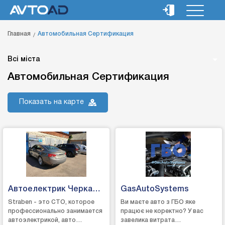
Главная
Автомобильная Сертификация
Всі міста
Автомобильная Сертификация
Показать на карте
Автоелектрик Черкаси
GasAutoSystems
Страбен
Straben - это СТО, которое
Ви маєте авто з ГБО яке
профессионально занимается
працює не коректно? У вас
автоэлектрикой, авто
завелика витрата