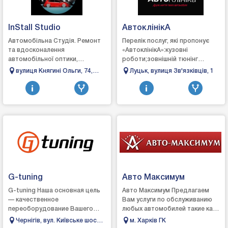
InStall Studio
АвтоклінікА
Автомобільна Студія. Ремонт
Перелік послуг, які пропонує
та вдосконалення
«АвтоклінікА»:кузовні
автомобільної оптики,
роботи;зовнішній тюнінг
професійна шумом та
транспортного
вулиця Княгині Ольги, 74,
Луцьк, вулиця Зв'язківців, 1
віброізоляція авто, хімчистка
засобу;переобладнання
Львів, Львівська область
салону, полірування кузова та
автомобілів;ремонт старих
...
автомобілі...
G-tuning
Авто Максимум
G-tuning Наша основная цель
Авто Максимум Предлагаем
— качественное
Вам услуги по обслуживанию
переоборудование Вашего
любых автомобилей такие как:
автомобиля. Мы всегда
Автостайлинг Бронирование
Чернігів, вул. Київське шосе,
м. Харків ГК
стремимся предложить самые
фар Замена автостекла