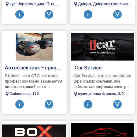
роздрібна торгівля
двигунів⚡ Автоелектрик❄
вул. Череповецька 17, м.
Дніпро, Дніпропетровська
автозапчастинами та
Автокондиціонери
Чернівці
область, вулиця
аксесуарами для тюнінг...
Чернишевського, 27
Автоелектрик Черкаси
ICar Service
Страбен
Straben - это СТО, которое
ICar Service – одна з провідних
профессионально занимается
українських компаній, яка
автоэлектрикой, авто
займається широким спектром
диагностикой,
робіт. Від переобладнання
Смілянська, 112
вулиця Івана Франка, 3/2,
автоэлектроникой в ​​
вантажних автомобілів,
Унятичі, Львівська область
Черкассах, наш персонал
обшивки сало...
имеет опыт ра...