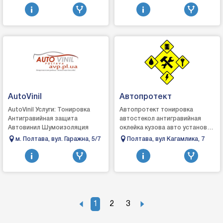
3А.
оптимальные варианты для
Подбор автоэмали ...
клиен...
AutoVinil
Автопротект
AutoVinil Услуги: Тонировка
Автопротект тонировка
Антигравийная защита
автостекол антигравийная
Автовинил Шумоизоляция
оклейка кузова авто установка
молдингов, ветровиков
м. Полтава, вул. Гаражна, 5/7
Полтава, вул Кагамлика, 7
тонирование стеклопакетов
домов, квартир, офисов...
1
2
3