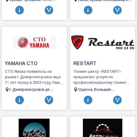
различные ремонтные работы
щодо візуальних дефектів
Миколаїв, Миколаївська
Антоновича, 70
и малярно-кузовные.Работу
автомобіля та додатк...
область
выполняют мастера ...
YAMAHA СТО
RESTART
СТО Ямаха появилось на
Тюнинг центр «RESTART»
рынке г. Днепропетровск еще
предлагает услуги по
11 лет назад в 2003 году. Наше
профессиональному тюнингу
СТО занималось
Вашего автомобиля. Если у Вас
г. Днепропетровск ул.
Одесса, Большая
обслуживанием моторной и
просто появилась мысль, мы
Малиновского 70а
Арнаутская, 76а
водной техники. Заэти год...
подскажем, как ее во...