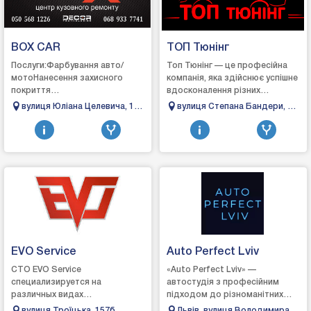
BOX CAR
ТОП Тюнінг
Послуги:Фарбування авто/
Топ Тюнінг — це професійна
мотоНанесення захисного
компанія, яка здійснює успішне
покриття
вдосконалення різних
"RAPTOR"Фарбування
автомобілів, щоб
вулиця Юліана Целевича, 18,
вулиця Степана Бандери, 62,
дисківКосметичний ремонт
задовольнити навіть
Івано-Франківськ, Івано-
Івано-Франківськ, Івано-
(сколи, царапини,
вибагливих клієнтів. ...
Франківська область
Франківська область
потертості)РихтовкаПайкаОбро...
EVO Service
Auto Perfect Lviv
СТО EVO Service
«Auto Perfect Lviv» —
специализируется на
автостудія з професійним
различных видах
підходом до різноманітних
тюнинга.Также выполняет
питань технічного характеру,
вулиця Троїцька, 157б,
Львів, вулиця Володимира