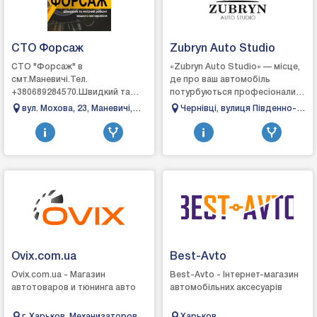
СТО Форсаж
Zubryn Auto Studio
СТО "Форсаж" в
«Zubryn Auto Studio» — місце,
смт.Маневичі.Тел.
де про ваш автомобіль
+380689284570.Швидкий та
потурбуються професіонали
якісний ремонт вашого
своєї справи, що детально та
вул. Мохова, 23, Маневичі,
Чернівці, вулиця Південно-
автомобіля.Ремонт
уважно нададуть належні
Волинська область
Кільцева, 2в
автомобіля:- ходова частина;-
послуги відповід...
рульове обладнання;...
Ovix.com.ua
Best-Avto
Ovix.com.ua - Магазин
Best-Avto - Інтернет-магазин
автотоваров и тюнинга авто
автомобільних аксесуарів
г. Харьков. Механизаторов,
Харьков