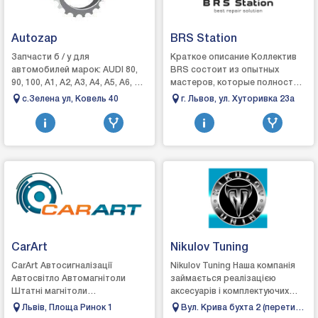
Autozap
BRS Station
Запчасти б / у для
Краткое описание Коллектив
автомобилей марок: AUDI 80,
BRS состоит из опытных
90, 100, А1, А2, А3, А4, А5, А6, А7,
мастеров, которые полностью
А8, B4, BMW 3, 4, 5, 6, 7, 8,
погружаются в работу. Мы с
c.Зелена ул, Ковель 40
г. Львов, ул. Хуторивка 23а
CITROEN C1 , C2, C3 ,, C5, FIAT
внимательностью относимся к
D...
проблемам...
CarArt
Nikulov Tuning
CarArt Автосигналізації
Nikulov Tuning Наша компанія
Автосвітло Автомагнітоли
займається реалізацією
Штатні магнітоли
аксесуарів і комплектуючих
Автоакустика Естрадна
для тюнінга і стайлінгу
Львів, Площа Ринок 1
Вул. Крива бухта 2 (перетин
акустика Сабвуфери
легкових автомобілів і