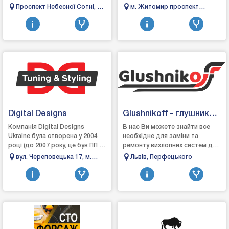
одній зручній платформі. Ми
сервіс – це надійний магазин у
Проспект Небесної Сотні, 2А,
м. Житомир проспект
створили цей проєкт, щоб
Житомирі, де кожен
Одеса
Незалежності 13
спростити по...
автовласник зна...
Digital Designs
Glushnikoff - глушники
Львів
Компанія Digital Designs
В нас Ви можете знайти все
Ukraine була створена у 2004
необхідне для заміни та
році (до 2007 року, це був ПП –
ремонту вихлопних систем до
роздрібна торгівля
автомобілів: Глушники
вул. Череповецька 17, м.
Львів, Перфецького
автозапчастинами та
Резонатори Труби Хомути
Чернівці
аксесуарами для тюнінг...
Прокладки Гофри Тримач...