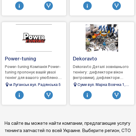
вул. Грязнова з Набережної
Підсилювачі Шумоізоляція
мікроавтобусів. У на...
автомагістраллю)
Аксесуари АВТО...
Запоріжжя, Україна,
Power-tuning
Dekoravto
Power-tuning Компанія Power-
Dekoravto Деталі зовнішнього
tuning пропонує вашій увазі
тюнінгу : дефлектори вікон
тюнінг для вашого улюбленого
(ветровики), дефлектори
АВТО! Наша компанія може
капота (мухобойки), козирки,
м Луганськ вул. Радянська 5
Суми вул. Марка Вовчка 1,
допомогти вам з вирішенням
рейлінги, пороги, кенгурятники,
офіс 35
багатьох ...
хром...
На сайте вы можете найти компании, предлагающие услугу
тюнинга запчастей по всей Украине. Выберите регион, СТО