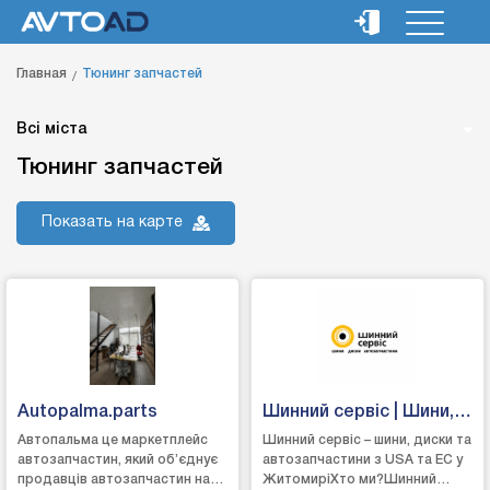
Главная
Тюнинг запчастей
Всі міста
Тюнинг запчастей
Показать на карте
Autopalma.parts
Шинний сервіс | Шини,
диски, запчастини
Автопальма це маркетплейс
Шинний сервіс – шини, диски та
автозапчастин, який об’єднує
автозапчастини з USA та EC у
Житомир
продавців автозапчастин на
ЖитомиріХто ми?Шинний