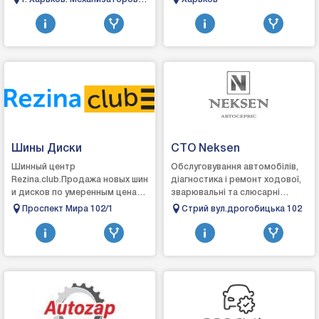
2/1
Шины Диски
СТО Neksen
Шинный центр
Обслуговування автомобілів,
Rezina.club.Продажа новых шин
діагностика і ремонт ходової,
и дисков по умеренным ценам
зварювальні та слюсарні
=)Колесные болты, гайки,
роботи, заміна привідних
Проспект Мира 102/1
Стрий вул.дрогобицька 102
центровочные кольца,
ременів, роликів, мастил і
проставки в НАЛИЧИИ !!!
фільтрів, шин...