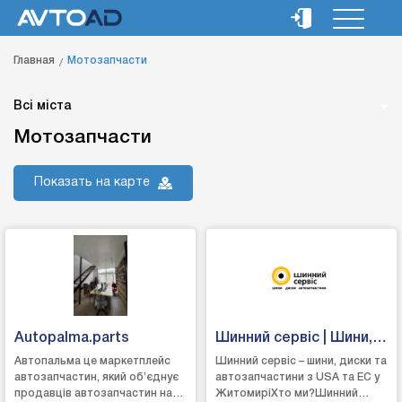
Главная
Мотозапчасти
Всі міста
Мотозапчасти
Показать на карте
Autopalma.parts
Шинний сервіс | Шини,
диски, запчастини
Автопальма це маркетплейс
Шинний сервіс – шини, диски та
автозапчастин, який об’єднує
автозапчастини з USA та EC у
Житомир
продавців автозапчастин на
ЖитомиріХто ми?Шинний