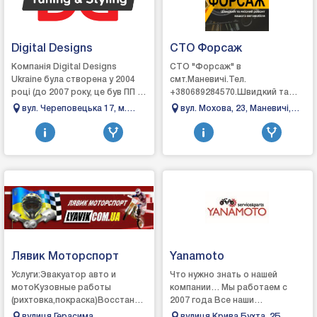
Digital Designs
СТО Форсаж
Компанія Digital Designs
СТО "Форсаж" в
Ukraine була створена у 2004
смт.Маневичі.Тел.
році (до 2007 року, це був ПП –
+380689284570.Швидкий та
роздрібна торгівля
якісний ремонт вашого
вул. Череповецька 17, м.
вул. Мохова, 23, Маневичі,
автозапчастинами та
автомобіля.Ремонт
Чернівці
Волинська область
аксесуарами для тюнінг...
автомобіля:- ходова частина;-
рульове обладнання;...
Лявик Моторспорт
Yanamoto
Услуги:Эвакуатор авто и
Что нужно знать о нашей
мотоКузовные работы
компании… Мы работаем с
(рихтовка,покраска)Восстановление
2007 года Все наши
после ДТП с документами для
сотрудники ездят на
вулиця Герасима
вулиця Крива Бухта, 2Б,