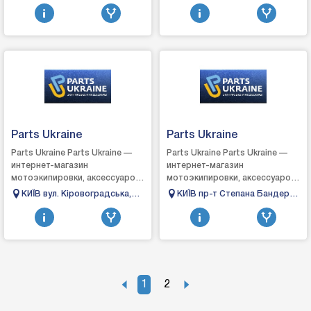
ул.Грушевского 75
Новоселовская, 12
длясамых популярных ма...
Parts Ukraine
Parts Ukraine
Parts Ukraine Parts Ukraine —
Parts Ukraine Parts Ukraine —
интернет-магазин
интернет-магазин
мотоэкипировки, аксессуаров
мотоэкипировки, аксессуаров
и запчастей для мотоциклов.
и запчастей для мотоциклов.
КИЇВ вул. Кіровоградська,
КИЇВ пр-т Степана Бандери,
Все товары, представленные
Все товары, представленные
6/8
21
на нашем сайте, е...
на нашем сайте, е...
1
2