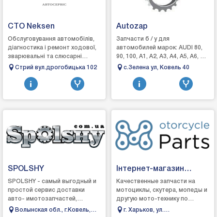
СТО Neksen
Autozap
Обслуговування автомобілів,
Запчасти б / у для
діагностика і ремонт ходової,
автомобилей марок: AUDI 80,
зварювальні та слюсарні
90, 100, А1, А2, А3, А4, А5, А6, А7,
роботи, заміна привідних
А8, B4, BMW 3, 4, 5, 6, 7, 8,
Стрий вул.дрогобицька 102
c.Зелена ул, Ковель 40
ременів, роликів, мастил і
CITROEN C1 , C2, C3 ,, C5, FIAT
фільтрів, шин...
D...
SPOLSHY
Інтернет-магазин
Motorcycle Parts
SPOLSHY - самый выгодный и
Качественные запчасти на
простой сервис доставки
мотоциклы, скутера, мопеды и
авто- имотозапчастей,
другую мото-технику по
мотоэкипировки из Польши.
лучшим ценам в Украине с
Волынская обл., г.Ковель,
г. Харьков, ул.
Каталог содержит запчасти
доставкой!