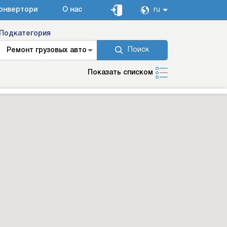
онвертори
О нас
ru
Подкатегория
Поиск
Ремонт грузовых авто
Показать списком