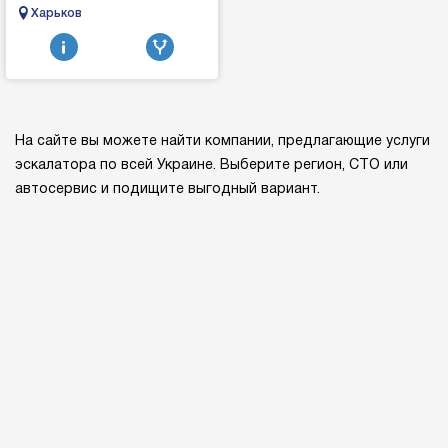
MACHIсельхоз техника,
Харьков
трактора, комбайны, сеялки,
почвообработка бороны
диски кул...
На сайте вы можете найти компании, предлагающие услуги
эскалатора по всей Украине. Выберите регион, СТО или
автосервис и подищите выгодный вариант.