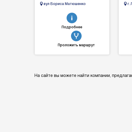
після ДТП, у кюветі є маніпулятор,
авто
вул Бориса Матюшенко
г.
витягнемо й заванта...
Льво
Украи
Подробнее
Проложить маршрут
На сайте вы можете найти компании, предлага