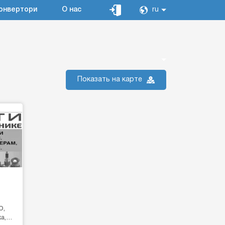
онвертори
О нас
ru
Показать на карте
O,
а,