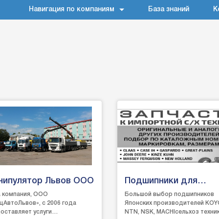
Навигация по компаниям
База знаний
К
нипулятор Львов ООО
Подшипники для
сельхоз техники
 компания, ООО
Большой выбор подшипников
цАвтоЛьвов», с 2006 года
Японских производителей KOY
оставляет услуги
NTN, NSK, MACHIсельхоз техник