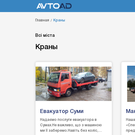
Главная
Краны
Всі міста
Краны
Евакуатор Суми
Ма
Надаємо послуги евакуатора в
Наша
Сумах.Не важливо, що з машиною
«Спе
ми її заберемо.Навіть без коліс,
пред