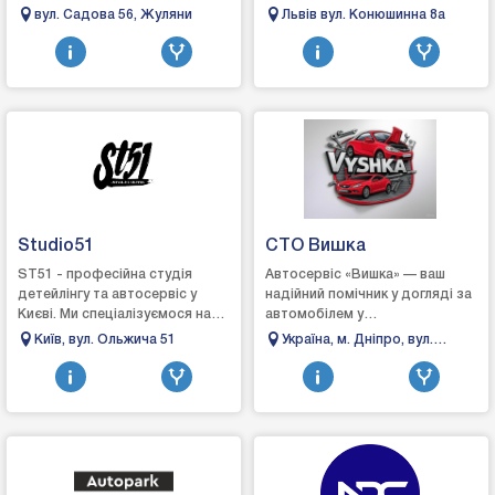
запису:Зробіть крок до
вул. Садова 56, Жуляни
Львів вул. Конюшинна 8а
економії та комфорту разом із
GBO Station!Адре...
Studio51
СТО Вишка
ST51 - професійна студія
Автосервіс «Вишка» — ваш
детейлінгу та автосервіс у
надійний помічник у догляді за
Києві. Ми спеціалізуємося на
автомобілем у
комплексному догляді, захисті
ДніпріАвтосервіс «Вишка» у
Київ, вул. Ольжича 51
Україна, м. Дніпро, вул.
та відновленні автомобілів.
місті Дніпро спеціалізується на
Телевізійна 3
Вик...
якісному ремонті т...