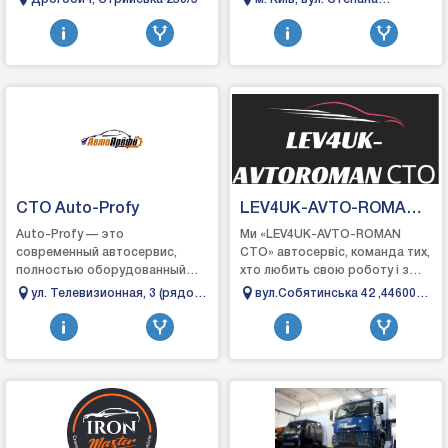
кузова, власний підбір фарб,
службових автомобілів. Наша
Бандери, 16А
рихтувально-зварю...
компанія ор...
СТО Auto-Profy
LEV4UK-AVTO-ROMA
CTO
Auto-Profy — это
Ми «LEV4UK-AVTO-ROMAN
современный автосервис,
СТО» автосервіс, команда тих,
полностью оборудованный
хто любить свою роботу і з
для выполнения всего спектра
задоволенням допомагаємо
ул. Телевизионная, 3 (рядом
вул.Собятинська 42 ,44600
услуг по ремонту и
вирішити будь-які проблеми з
с телевышкой - правый
Маневичі
техническому обслуживанию
вашим автомобі...
берег), Днепр
автомоби...
(Днепропетровск),
Днепропетровская область,
49000