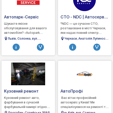
Автопарк-Сервіс
СТО - NDC | Автосервіс
Черкаси
Шукаєте якісне
"NDC — це сучасне СТО,
обслуговування для вашого
розташоване в місті Черкаси,
автомобіля? «Autopark
яке надає повний спектр
Service» — ваш надійний
послуг з ремонту та
Львів, Солонка, вул.
Черкаси, Анатолія Лупиноса
партнер на дорозі, ми
обслуговування автомобілів.
Кільцева, 60
80
пропонуємо повний спектр
Ми спеціалізуємося на д...
послуг, щоб в...
Кузовний ремонт
АвтоПрофі
Кузовний ремонт авто,
Вас вітає професійний
фарбування в сучасній
автосервіс у Києві! Ми
фарбувальній камері згідно
спеціалізуємося на ремонті та
технологічних карт, поліровка
обслуговуванні особистих і
Дрогобич, Стрийська 258/5
м. Київ, вул. Степана