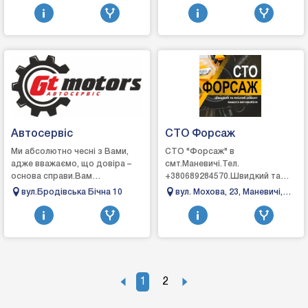
область, вулиця
Львовская область, Украина,
легковых и грузов...
Чернишевського, 27
79000
Автосервіс
СТО Форсаж
Ми абсолютно чесні з Вами,
СТО "Форсаж" в
адже вважаємо, що довіра –
смт.Маневичі.Тел.
основа справи.Вам
+380689284570.Швидкий та
сподобається:Клієнтоорієнтований
якісний ремонт вашого
вул.Бродівська Бічна 10
вул. Мохова, 23, Маневичі,
підхід менеджерів· ...
автомобіля.Ремонт
Волинська область
автомобіля:- ходова частина;-
рульове обладнання;...
1
2