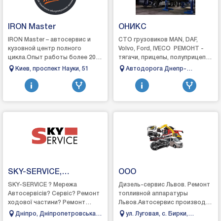
IRON Master
ОНИКС
IRON Master – автосервис и
СТО грузовиков MAN, DAF,
кузовной центр полного
Volvo, Ford, IVECO РЕМОНТ -
цикла.Опыт работы более 20
тягачи, прицепы, полуприцепы,
лет.СТО с доступными ценами,
автобусыВ услуги которых
Киев, проспект Науки, 51
Автодорога Днепр-
профессиональными и
входит:– стенд проверки
Царичанка-Кобеляки-
опытными мастерами.-а...
торм...
Решетиловка, 24км
SKY-SERVICE,
ООО
Автосервіс Дніпро
SKY-SERVICE ? Мережа
Дизель-сервис Львов. Ремонт
Автосервісів? Сервіс? Ремонт
топливной аппаратуры
ходової частини? Ремонт
Львов.Автосервис производит
двигунів⚡ Автоелектрик❄
высококачественный ремонт
Дніпро, Дніпропетровська
ул. Луговая, с. Бирки,
Автокондиціонери
дизельных топливных систем