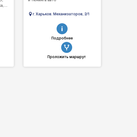
O,
и тюнинга авто
а,
г. Харьков. Механизаторов, 2/1
и
Подробнее
Проложить маршрут