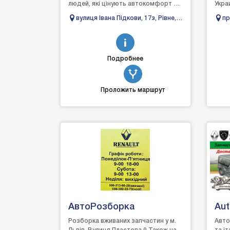
людей, які цінують автокомфорт та
Укра
прагнуть жити на повну.Компанія
ассо
вулиця Івана Підкови, 17з, Рівне,
пр
Restart працює ...
пред
Рівненська область
маро.
Подробнее
Проложить маршрут
АвтоРозборка
Au
Розборка вживаних запчастин у м.
Авто