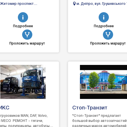
адійний магазин у Житомирі, де
запчастини, які гарантовано
 Житомир проспект
м. Дніпро, вул. Грушевського 
н автовласник зна...
підійдуть. Швидка доставка,...
залежності 13
Подробнее
Подробнее
Проложить маршрут
Проложить маршрут
ИКС
Стоп-Транзит
грузовиков MAN, DAF, Volvo,
"Стоп-Транзит" предлагает
, IVECO РЕМОНТ - тягачи,
большой выбор автозапчастей
епы, полуприцепы, автобусыВ
различных марок автомобилей