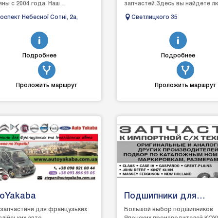
ины с 2004 года. Наш
запчастей.Здесь вы найдете 
ртимент продукции
детали к своему
оспект Небесної Сотні, 2а,
Светлицкого 35
ставлен для всех основных
автомобилю.Высококлассные
..
специалисты помог...
Подробнее
Подробнее
Проложить маршрут
Проложить маршрут
toYakaba
Подшипники для
сельхоз техники
запчастини для французьких
Большой выбор подшипников