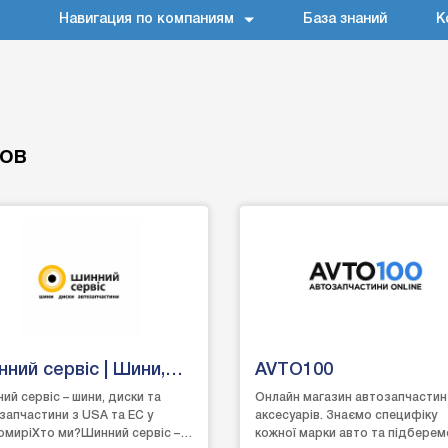
Навигация по компаниям
База знаний
К
сов
ний сервіс | Шини,
AVTO100
ки, запчастини
ий сервіс – шини, диски та
Онлайн магазин автозапчастин
запчастини з USA та EC у
аксесуарів. Знаємо специфіку
томир
миріХто ми?Шинний сервіс –
кожної марки авто та підберем