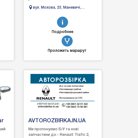
автомобіля:- ходова частина;-
вул. Мохова, 23, Маневичі,
рульове обладнання;...
Волинська область
Подробнее
Проложить маршрут
ar
AVTOROZBIRKA.IN.UA
ший
Ми пропонуємо Б/У та нові
запчастини до:- Renault Trafic 2,