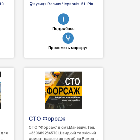
або доставка по Українізручний
10
вулиця Василя Червонія, 51, Рівне,
пошук на сайті по
Рівненська область, Україна
виробниках AudiBMWChevrol...
Подробнее
Проложить маршрут
СТО Форсаж
СТО "Форсаж" в смт.Маневичі.Тел.
 для
+380689284570.Швидкий та якісний
ремонт вашого автомобіля.Ремонт