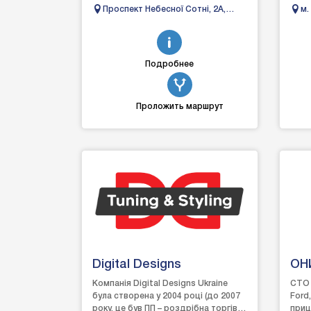
зручній платформі. Ми створили
це н
Проспект Небесної Сотні, 2А,
м.
цей проєкт, щоб спростити по...
коже
Одеса
Не
Подробнее
Проложить маршрут
Digital Designs
ОН
Компанія Digital Designs Ukraine
СТО 
була створена у 2004 році (до 2007
Ford
року, це був ПП – роздрібна торгівля
приц