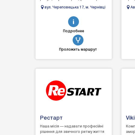
автозапчастинами та аксесуарами
услу
вул. Череповецька 17, м. Чернівці
Ав
для тюнінг...
пров
Ко
Подробнее
Проложить маршрут
Рестарт
Vik
Наша місія — надавати професійні
Комп
рішення для звичного ритму життя
амор