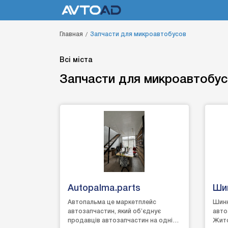
Главная
Запчасти для микроавтобусов
Всі міста
Запчасти для микроавтобу
Autopalma.parts
Шин
дис
Автопальма це маркетплейс
Шинн
автозапчастин, який об’єднує
авто
Жи
продавців автозапчастин на одній
Жито