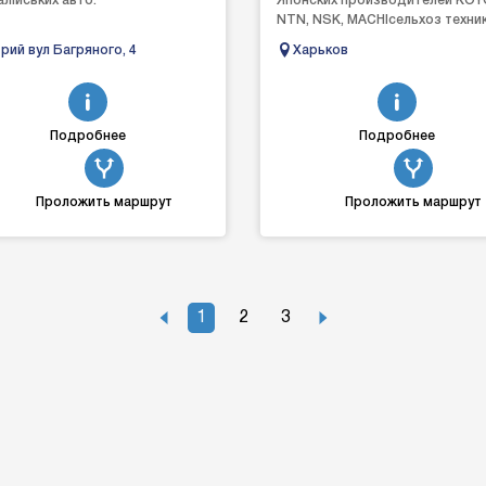
талійських авто.
Японских производителей KOY
NTN, NSK, MACHIсельхоз техник
трактора, комбайны, сеялки,
рий вул Багряного, 4
Харьков
почвообработка бороны диск
кул...
Подробнее
Подробнее
Проложить маршрут
Проложить маршрут
1
2
3