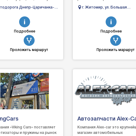
ги которых входит:– стенд
отечественного и зарубежного
тодорога Днепр-Царичанка-
г. Житомир, ул. Большая
ерки торм...
производства. Свою работу в
беляки-Решетиловка, 24км
Бердичевская, 20
Жито...
Подробнее
Подробнее
Проложить маршрут
Проложить маршрут
ingCars
Автозапчасти Alex-C
ания «Viking Cars» поставляет
Компания Alex-car это крупней
тизаторы и пружины на рынок
магазин автомобильных