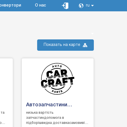
онвертори
О нас
ru
Показать на карте
Автозапчастини
CarCraft Рівне
 та
низька вартість
запчастиндопомога в
о
підборішвидка доставкасамовивіз