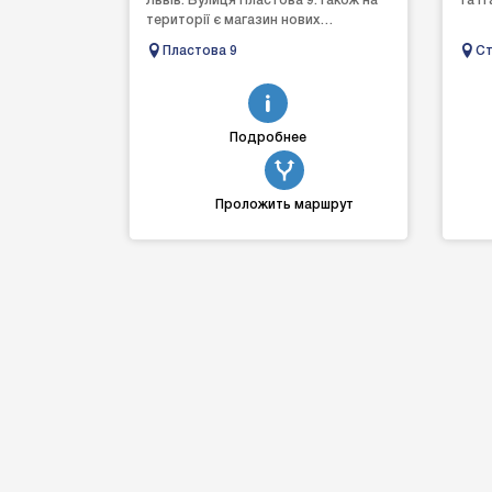
Львів. Вулиця Пластова 9.Також на
та і
території є магазин нових
автозапчастин на Renault Master,
Пластова 9
Ст
Kangoo, Trafic
Подробнее
Проложить маршрут