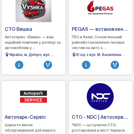
СТО Вишка
PEGAS — встановлення
та обслуговування ГБО
Автосервіс «Вишка» — ваш
ГБО в Києві, Соломʼянський
надійний помічник у догляді за
районВстановлення газовых
автомобілем у
систем на авто з
ДніпріАвтосервіс «Вишка» у
розподіленим, прямим та
Україна, м. Дніпро, вул.
Вʼізд з вул. М. Василенка
місті Дніпро спеціалізується на
комбінованим вприскуванням.
Телевізійна 3
(біля СТО "Берлін, бульвар
якісному ремонті т...
Обслуговування, ремонт, н...
Вацлава Гавела, 8
Інженерний, корпус #4, Київ,
Украина, 02023
Автопарк-Сервіс
СТО - NDC | Автосервіс
Черкаси
Шукаєте якісне
"NDC — це сучасне СТО,
обслуговування для вашого
розташоване в місті Черкаси,