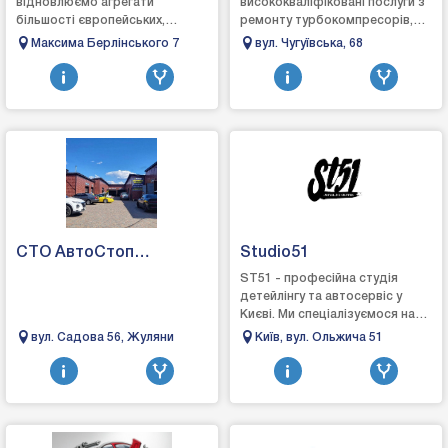
відновлюємо агрегати
висококваліфіковані послуги з
більшості європейських,
ремонту турбокомпресорів,
японських та американських
кермових рейок та карданних
Максима Берлінського 7
вул. Чугуївська, 68
марок, повертаючи їм
валів, а також професійну
заводську точність і
мийку сажових ...
надійність....
СТО АвтоСтоп
Studio51
"Жуляни"
ST51 - професійна студія
детейлінгу та автосервіс у
Києві. Ми спеціалізуємося на
комплексному догляді, захисті
вул. Садова 56, Жуляни
Київ, вул. Ольжича 51
та відновленні автомобілів.
Вик...