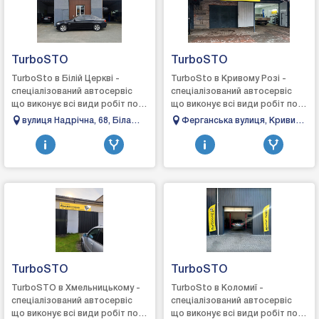
TurboSTO
TurboSTO
TurboSto в Білій Церкві -
TurboSto в Кривому Розі -
спеціалізований автосервіс
спеціалізований автосервіс
що виконує всі види робіт по
що виконує всі види робіт по
турбінах: зняття, діагностика,
турбінах: зняття, діагностика,
вулиця Надрічна, 68, Біла
Ферганська вулиця, Кривий
ремонт та встановлення,
ремонт та встановлення,
Церква, Київська обл., 09100
Ріг, Дніпропетровська
виго...
виго...
область, 50000
TurboSTO
TurboSTO
TurboSTO в Хмельницькому -
TurboSto в Коломиї -
спеціалізований автосервіс
спеціалізований автосервіс
що виконує всі види робіт по
що виконує всі види робіт по