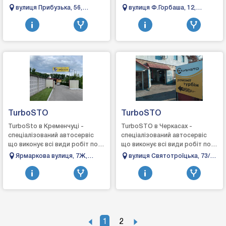
турбінах: зняття, діагностика,
турбінах: зняття, діагностика,
вулиця Прибузька, 56,
вулиця Ф.Горбаша, 12,
ремонт та встановлення, виг...
ремонт та встановлення,
Хмельницький, Хмельницька
Коломия, Івано-Франківська
виготовле...
область, 29000
область
TurboSTO
TurboSTO
TurboSto в Кременчуці -
TurboSTO в Черкасах -
спеціалізований автосервіс
спеціалізований автосервіс
що виконує всі види робіт по
що виконує всі види робіт по
турбінах: зняття, діагностика,
турбінах: зняття, діагностика,
Ярмаркова вулиця, 7Ж,
вулиця Святотроїцька, 73/3,
ремонт та встановлення,
ремонт та встановлення,
Кременчук, Полтавська
Черкаси, Черкаська область
вигото...
виготовл...
область, 39600
1
2