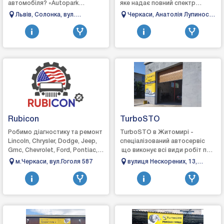
автомобіля? «Autopark
яке надає повний спектр
Service» — ваш надійний
послуг з ремонту та
Львів, Солонка, вул.
Черкаси, Анатолія Лупиноса
партнер на дорозі, ми
обслуговування автомобілів.
Кільцева, 60
80
пропонуємо повний спектр
Ми спеціалізуємося на д...
послуг, щоб в...
Rubicon
TurboSTO
Робимо діагностику та ремонт
TurboSTO в Житомирі -
Lincoln, Chrysler, Dodge, Jeep,
спеціалізований автосервіс
Gmc, Chevrolet, Ford, Pontiac,
що виконує всі види робіт по
Saturn, Mercury, Buick, Cadillac,
турбінах: зняття, діагностика,
м.Черкаси, вул.Гоголя 587
вулиця Нескорених, 13,
Hummer Виконуємо...
ремонт та встановлення,
Довжик, Житомирська
виготовл...
область, 10004