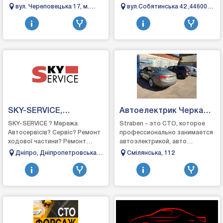
роздрібна торгівля
задоволенням допомагаємо
вул. Череповецька 17, м.
вул.Собятинська 42 ,44600
автозапчастинами та
вирішити будь-які проблеми з
Чернівці
Маневичі
аксесуарами для тюнінг...
вашим автомобі...
SKY-SERVICE,
Автоелектрик Черкаси
Автосервіс Дніпро
Страбен
SKY-SERVICE ? Мережа
Straben - это СТО, которое
Автосервісів? Сервіс? Ремонт
профессионально занимается
ходової частини? Ремонт
автоэлектрикой, авто
двигунів⚡ Автоелектрик❄
диагностикой,
Дніпро, Дніпропетровська
Смілянська, 112
Автокондиціонери
автоэлектроникой в ​​
область, вулиця
Черкассах, наш персонал
Чернишевського, 27
имеет опыт ра...