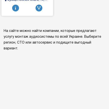
віброізоляція авто, хімчистка
Львів, Львівська область
салону, полірування кузова та
...
На сайте можно найти компании, которые предлагают
услугу монтаж аудиосистемы по всей Украине. Выберите
регион, СТО или автосервис и подищите выгодный
вариант.