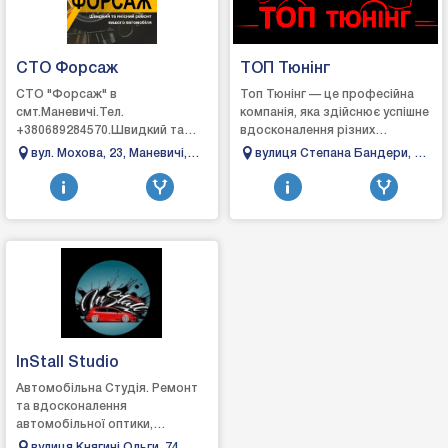
СТО Форсаж
ТОП Тюнінг
СТО "Форсаж" в
Топ Тюнінг — це професійна
смт.Маневичі.Тел.
компанія, яка здійснює успішне
+380689284570.Швидкий та
вдосконалення різних
якісний ремонт вашого
автомобілів, щоб
вул. Мохова, 23, Маневичі,
вулиця Степана Бандери, 62,
автомобіля.Ремонт
задовольнити навіть
Волинська область
Івано-Франківськ, Івано-
автомобіля:- ходова частина;-
вибагливих клієнтів. ...
Франківська область
рульове обладнання;...
InStall Studio
Автомобільна Студія. Ремонт
та вдосконалення
автомобільної оптики,
професійна шумом та
вулиця Княгині Ольги, 74,