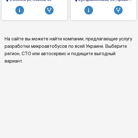
CITROEN C1 , C2, C3 ,, C5, FIAT
Меrсеdеѕ, МАN, DАF, Vоlvо,
Ріг
D...
Ѕсаnіа, ЅАF, ВРW...
На сайте вы можете найти компании, предлагающие услугу
разработки микроавтобусов по всей Украине. Выберите
регион, СТО или автосервис и подищите выгодный
вариант.