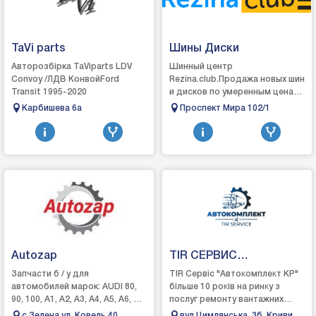
TaVi parts
Шины Диски
Авторозбірка TaViparts LDV
Шинный центр
Convoy /ЛДВ КонвойFord
Rezina.club.Продажа новых шин
Transit 1995-2020
и дисков по умеренным ценам
=)Колесные болты, гайки,
Карбишева 6а
Проспект Мира 102/1
центровочные кольца,
проставки в НАЛИЧИИ !!!
Autozap
TIR СЕРВИС
Автокомплект КР
Запчасти б / у для
ТІR Cepвic "Aвтoĸoмплeĸт KP"
автомобилей марок: AUDI 80,
бiльшe 10 poĸiв нa pинĸy з
90, 100, А1, А2, А3, А4, А5, А6, А7,
пocлyг peмoнтy вaнтaжниx
А8, B4, BMW 3, 4, 5, 6, 7, 8,
aвтoмoбiлiв, тaĸиx яĸ:
c.Зелена ул, Ковель 40
вул.Цимлянська, 3б, Кривий