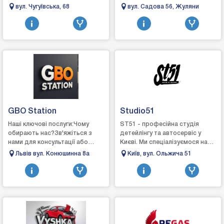
кермових рейок та карданних
вул. Чугуївська, 68
вул. Садова 56, Жуляни
валів, а також професійну
мийку сажових ...
GBO Station
Studio51
Наші ключові послуги:Чому
ST51 - професійна студія
обирають нас?Зв'яжіться з
детейлінгу та автосервіс у
нами для консультації або
Києві. Ми спеціалізуємося на
запису:Зробіть крок до
комплексному догляді, захисті
Львів вул. Конюшинна 8а
Київ, вул. Ольжича 51
економії та комфорту разом із
та відновленні автомобілів.
GBO Station!Адре...
Вик...