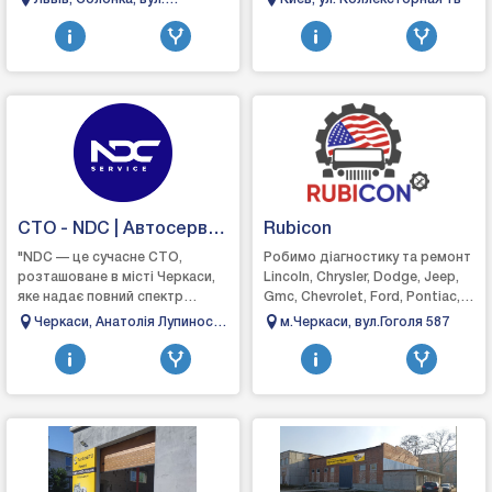
партнер на дорозі, ми
сайт https://oltruck.com.ua/ru/,
Кільцева, 60
пропонуємо повний спектр
чтобы узнат...
послуг, щоб в...
СТО - NDC | Автосервіс
Rubicon
Черкаси
"NDC — це сучасне СТО,
Робимо діагностику та ремонт
розташоване в місті Черкаси,
Lincoln, Chrysler, Dodge, Jeep,
яке надає повний спектр
Gmc, Chevrolet, Ford, Pontiac,
послуг з ремонту та
Saturn, Mercury, Buick, Cadillac,
Черкаси, Анатолія Лупиноса
м.Черкаси, вул.Гоголя 587
обслуговування автомобілів.
Hummer Виконуємо...
80
Ми спеціалізуємося на д...