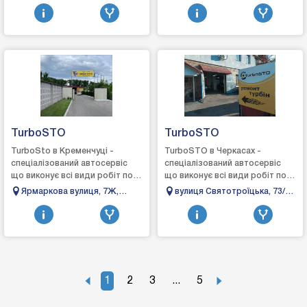
Церква, Київська обл., 09100
Коломия, Івано-Франківська
виго...
виготовле...
область
TurboSTO
TurboSTO
TurboSto в Кременчуці -
TurboSTO в Черкасах -
спеціалізований автосервіс
спеціалізований автосервіс
що виконує всі види робіт по
що виконує всі види робіт по
турбінах: зняття, діагностика,
турбінах: зняття, діагностика,
Ярмаркова вулиця, 7Ж,
вулиця Святотроїцька, 73/3,
ремонт та встановлення,
ремонт та встановлення,
Кременчук, Полтавська
Черкаси, Черкаська область
вигото...
виготовл...
область, 39600
1
2
3
...
5