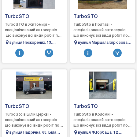
TurboSTO
TurboSTO
TurboSTO в Житомирі -
TurboSto в Полтаві -
спеціалізований автосервіс
спеціалізований автосервіс
що виконує всі види робіт по
що виконує всі види робіт по
турбінах: зняття, діагностика,
турбінах: зняття, діагностика,
вулиця Нескорених, 13,
вулиця Маршала Бірюзова,
ремонт та встановлення,
ремонт та встановлення,
Довжик, Житомирська
26/1, Полтава, Полтавська
виготовл...
виготовле...
область, 10004
область, 36000
TurboSTO
TurboSTO
TurboSto в Білій Церкві -
TurboSto в Коломиї -
спеціалізований автосервіс
спеціалізований автосервіс
що виконує всі види робіт по
що виконує всі види робіт по
турбінах: зняття, діагностика,
турбінах: зняття, діагностика,
вулиця Надрічна, 68, Біла
вулиця Ф.Горбаша, 12,
ремонт та встановлення,
ремонт та встановлення,