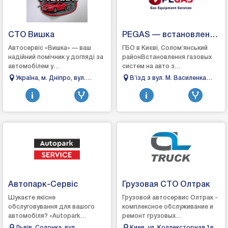
СТО Вишка
PEGAS — встановлення
та обслуговування ГБО
Автосервіс «Вишка» — ваш
ГБО в Києві, Соломʼянський
надійний помічник у догляді за
районВстановлення газовых
автомобілем у
систем на авто з
ДніпріАвтосервіс «Вишка» у
розподіленим, прямим та
Україна, м. Дніпро, вул.
Вʼізд з вул. М. Василенка
місті Дніпро спеціалізується на
комбінованим вприскуванням.
Телевізійна 3
(біля СТО "Берлін, бульвар
якісному ремонті т...
Обслуговування, ремонт, н...
Вацлава Гавела, 8
Інженерний, корпус #4, Київ,
Украина, 02023
Автопарк-Сервіс
Грузовая СТО Олтрак
Шукаєте якісне
Грузовой автосервис Олтрак -
обслуговування для вашого
комплексное обслуживание и
автомобіля? «Autopark
ремонт грузовых
Service» — ваш надійний
автомобилей. Посетите наш
Львів, Солонка, вул.
Киев, ул. Коллексторная 1в