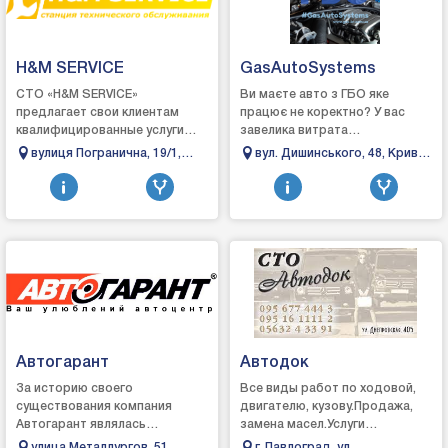
H&M SERVICE
GasAutoSystems
СТО «H&M SERVICE»
Ви маєте авто з ГБО яке
предлагает свои клиентам
працює не коректно? У вас
квалифицированные услуги
завелика витрата
мастеров по тех.
газу? Відчутний перехід з
вулиця Погранична, 19/1,
вул. Дишинського, 48, Кривий
обслуживанию
бензину на газ, занадто довгий
Миколаїв, Миколаївська
Ріг, Дніпропетровська
автомобиля. Мы обладаем
перехід на га...
область
область, 50012
широким ассортим...
Автогарант
Автодок
За историю своего
Все виды работ по ходовой,
существования компания
двигателю, кузову.Продажа,
Автогарант являлась
замена масел.Услуги
официальным дилером
эвакуатора.Автострахование.От
улица Металлургов, 51,
г. Павлоград, ул.