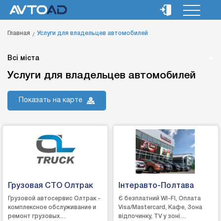
Главная
Услуги для владельцев автомобилей
Всі міста
Услуги для владельцев автомобилей
Показать на карте
Грузовая СТО Олтрак
Інтеравто-Полтава
Грузовой автосервис Олтрак -
Є безплатний WI-FI, Оплата
комплексное обслуживание и
Visa/Mastercard, Кафе, Зона
ремонт грузовых
відпочинку, TV у зоні