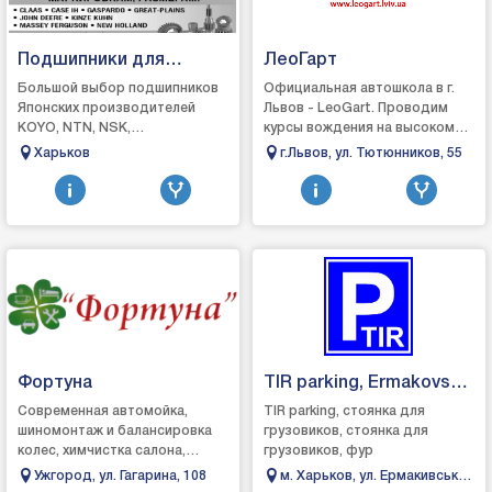
Подшипники для
ЛеоГарт
сельхоз техники
Большой выбор подшипников
Официальная автошкола в г.
Японских производителей
Львов - LeoGart. Проводим
KOYO, NTN, NSK,
курсы вождения на высоком
MACHIсельхоз техника,
уровне за короткий срок (2
Харьков
г.Львов, ул. Тютюнников, 55
трактора, комбайны, сеялки,
месяца - для категории
почвообработка бороны
"В"). Ср...
диски кул...
Фортуна
TIR parking, Ermakovska,
1
Современная автомойка,
TIR parking, стоянка для
шиномонтаж и балансировка
грузовиков, стоянка для
колес, химчистка салона,
грузовиков, фур
магазин автозвука и
Ужгород, ул. Гагарина, 108
м. Харьков, ул. Ермакивська,
современного светодиодного