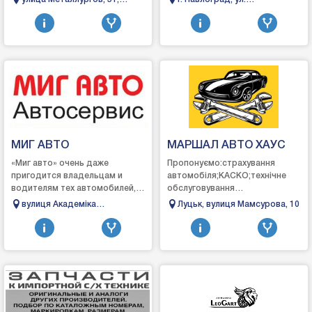
Мitsubishi. Renault и Ford. Для
качество, приятные цены.
Бровары, Киевская область
Днепровская, 405
этого были построены
автосалоны, с...
МИГ АВТО
МАРШАЛ АВТО ХАУС
«Миг авто» очень даже
Пропонуємо:страхування
пригодится владельцам и
автомобіля;КАСКО;технічне
водителям тех автомобилей,
обслуговування
которые нуждаются в:Ремонте
автомобіля;ремонт
вулиця Академіка
Луцьк, вулиця Мамсурова, 10
ходовойРемонте любой
автомобілядіагностику
Заболотного, 47, Одеса,
степени сложности рулевых...
автомобіля;запчастини для
Одеська область
вашого транспорту...