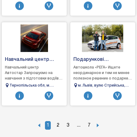
1
освещения, аксессуары для ...
Навчальний центр
Подарункові
автостар
сертифікати від
Навчальний центр
Автошкола «РЕГА» Ищете
Автостар Запрошуємо на
неординарное и тем не менее
автошколи «РЕГА»
навчання з підготовки водіїв
полезное решение о подарке?
автотранспортних засобів
Как насчет курса
Тернопільська обл, м.
м. Львів, вулю Стрийська,
категорій: А1, А, В, С1, С, та
водительского мастерства? С
Кременець, вул Дубенська
199
перепідготовки: BE, СЕ...
нашей помощью Вы может...
51
1
2
3
...
7