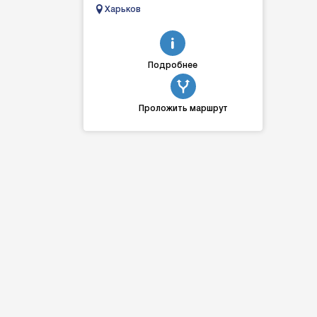
трактора, комбайны, сеялки,
Харьков
почвообработка бороны диски
кул...
Подробнее
Проложить маршрут