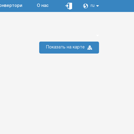
онвертори
О нас
ru
Показать на карте