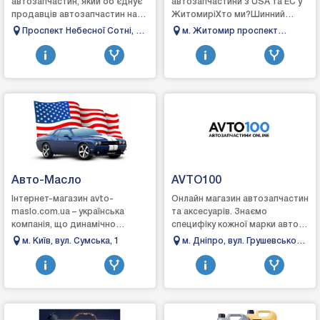
автозапчастин, який об’єднує
автозапчастини з USA та EC у
Житомир
продавців автозапчастин на
ЖитомиріХто ми?Шинний
одній зручній платформі. Ми
сервіс – це надійний магазин у
Проспект Небесної Сотні, 2А,
м. Житомир проспект
створили цей проєкт, щоб
Житомирі, де кожен
Одеса
Незалежності 13
спростити по...
автовласник зна...
Авто-Масло
AVTO100
Інтернет-магазин avto-
Онлайн магазин автозапчастин
maslo.com.ua – українська
та аксесуарів. Знаємо
компанія, що динамічно
специфіку кожної марки авто
розвивається, спеціалізується
та підберемо запчастини, які
м. Київ, вул. Сумська, 1
м. Дніпро, вул. Грушевського
на e-commerce сегменті
гарантовано підійдуть.
10
українського ринку з пр...
Швидка доставка,...