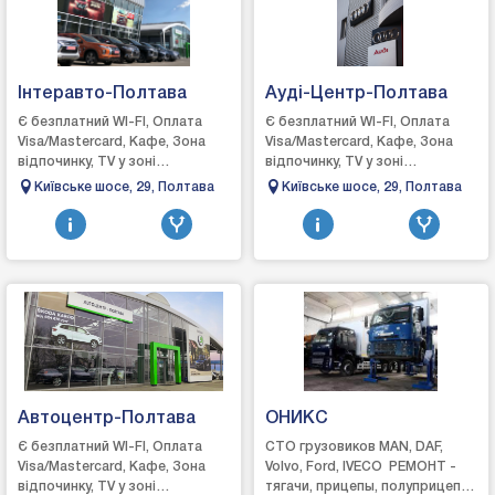
Інтеравто-Полтава
Ауді-Центр-Полтава
Є безплатний WI-FI, Оплата
Є безплатний WI-FI, Оплата
Visa/Mastercard, Кафе, Зона
Visa/Mastercard, Кафе, Зона
відпочинку, TV у зоні
відпочинку, TV у зоні
відпочинку, кондиціонер у зоні
відпочинку, кондиціонер у зоні
Київське шосе, 29, Полтава
Київське шосе, 29, Полтава
відпочинку, спостереження за
відпочинку, спостереження за
авто, мийк...
авто, мийк...
Автоцентр-Полтава
ОНИКС
Є безплатний WI-FI, Оплата
СТО грузовиков MAN, DAF,
Visa/Mastercard, Кафе, Зона
Volvo, Ford, IVECO РЕМОНТ -
відпочинку, TV у зоні
тягачи, прицепы, полуприцепы,