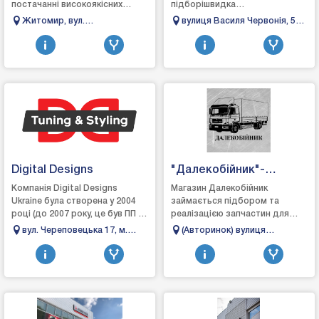
постачанні високоякісних
підборішвидка
ремкомлектів супортів KNORR,
доставкасамовивіз або
Житомир, вул.
вулиця Василя Червонія, 51,
MERITOR, WABCO, HALDEX та
доставка по Українізручний
С.Параджанова 58
Рівне, Рівненська область,
ін. від ТМ...
пошук на сайті по
Україна
виробниках AudiBMWChevrol...
Digital Designs
"Далекобійник"-
Запчастини для
Компанія Digital Designs
Магазин Далекобійник
Ukraine була створена у 2004
займається підбором та
вантажних іномарок
році (до 2007 року, це був ПП –
реалізацією запчастин для
(TIR) Магазин №183
роздрібна торгівля
вантажних
вул. Череповецька 17, м.
(Авторинок) вулиця
автозапчастинами та
автомобілів.Постачальниками
Чернівці
Троїцька, 244, Миколаїв,
аксесуарами для тюнінг...
є як українські компанії, так і
Миколаївська область, 54028
партнер...