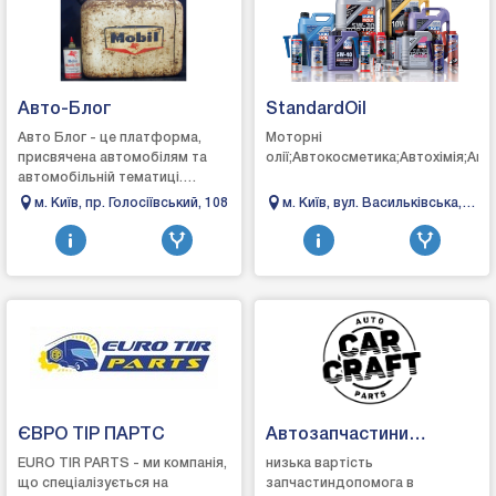
Авто-Блог
StandardOil
Авто Блог - це платформа,
Моторні
присвячена автомобілям та
олії;Автокосметика;Автохімія;Ак
автомобільній тематиці.
Компанія пропонує актуальні
м. Київ, пр. Голосіївський, 108
м. Київ, вул. Васильківська,
новини, огляди нових моделей,
34
тест-драйви, ...
ЄВРО ТІР ПАРТС
Автозапчастини
CarCraft Рівне
EURO TIR PARTS - ми компанія,
низька вартість
що спеціалізується на
запчастиндопомога в