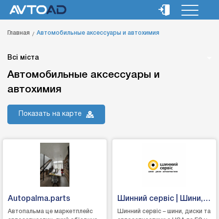
Главная
Автомобильные аксессуары и автохимия
Всі міста
Автомобильные аксессуары и
автохимия
Показать на карте
Autopalma.parts
Шинний сервіс | Шини,
диски, запчастини
Автопальма це маркетплейс
Шинний сервіс – шини, диски та