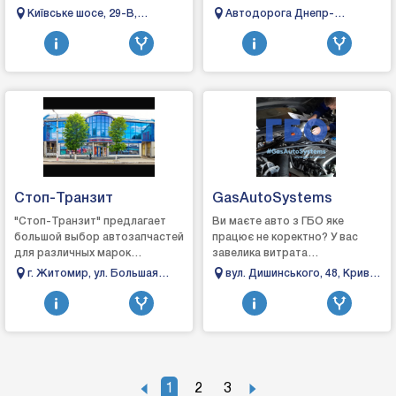
відпочинку, кондиціонер у зоні
автобусыВ услуги которых
Київське шосе, 29-В,
Автодорога Днепр-
відпочинку, спостереження за
входит:– стенд проверки
Полтава
Царичанка-Кобеляки-
авто, мийк...
торм...
Решетиловка, 24км
Стоп-Транзит
GasAutoSystems
"Стоп-Транзит" предлагает
Ви маєте авто з ГБО яке
большой выбор автозапчастей
працює не коректно? У вас
для различных марок
завелика витрата
автомобилей отечественного
газу? Відчутний перехід з
г. Житомир, ул. Большая
вул. Дишинського, 48, Кривий
и зарубежного производства.
бензину на газ, занадто довгий
Бердичевская, 20
Ріг, Дніпропетровська
Свою работу в Жито...
перехід на га...
область, 50012
1
2
3