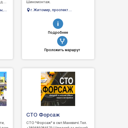
од
Шиномонтаж.
ы,
г. Житомир, проспект
...
Независимости, 55А
Подробнее
Проложить маршрут
СТО Форсаж
ти,
СТО "Форсаж" в смт.Маневичі.Тел.