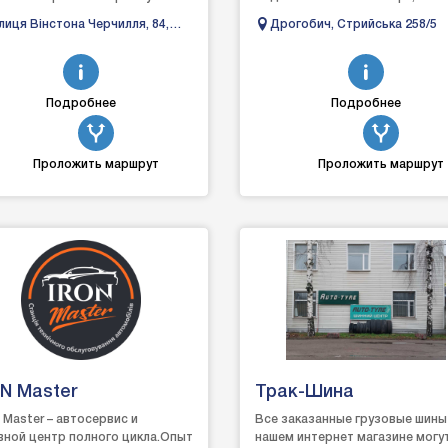
вітніх шинних брендів. Accelera,
поліровка кузова, власний підб
лиця Вінстона Черчилля, 84,
Дрогобич, Стрийська 258/5
les, ADDO, AD-TRAK, Ad...
фарб, рихтувально-зварю...
їв, 02000
Подробнее
Подробнее
Проложить маршрут
Проложить маршрут
N Master
Трак-Шина
 Master – автосервис и
Все заказанные грузовые шины
вной центр полного цикла.Опыт
нашем интернет магазине могу