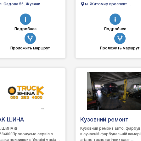
це надійний магазин у Житомир
л. Садова 56, Жуляни
м. Житомир проспект
кожен автовласник зна...
Незалежності 13
Подробнее
Подробнее
Проложить маршрут
Проложить маршрут
АК ШИНА
Кузовний ремонт
 ШИНА ☎️
Кузовний ремонт авто, фарбув
834000Пропонуємо сервіс з
в сучасній фарбувальній камері
авки покришок в Україні у всіх
згідно технологічних карт,