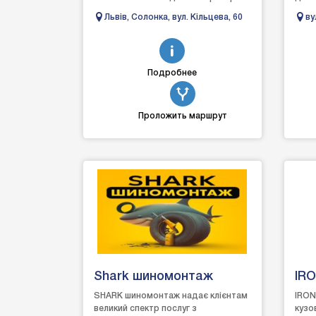
дорозі, ми пропонуємо повний
всес
Львів, Солонка, вул. Кільцева, 60
ву
спектр послуг, щоб в...
Achil
Ки
Подробнее
Проложить маршрут
Shark шиномонтаж
IRO
SHARK шиномонтаж надає клієнтам
IRON
великий спектр послуг з
кузо