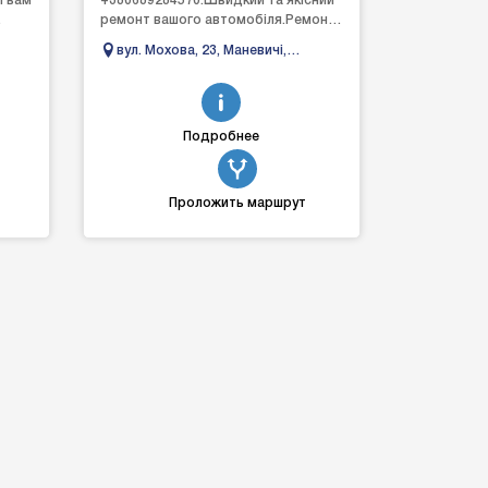
і вам
+380689284570.Швидкий та якісний
ремонт вашого автомобіля.Ремонт
а
автомобіля:- ходова частина;-
вул. Мохова, 23, Маневичі,
рульове обладнання;...
Волинська область
Подробнее
Проложить маршрут