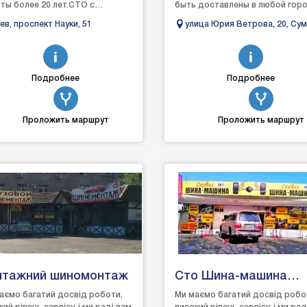
ты более 20 лет.СТО с
быть доставлены в любой гор
упными ценами,
страны, где есть отделение
ев, проспект Науки, 51
улица Юрия Ветрова, 20, Сум
ессиональными и опытными
выбранной вами службы доставк
Сумская область, Украина
ерами.-а...
Подробнее
Подробнее
Проложить маршрут
Проложить маршрут
нтажний шиномонтаж
Сто Шина-машина
сервис
аємо багатий досвід роботи,
Ми маємо багатий досвід робо