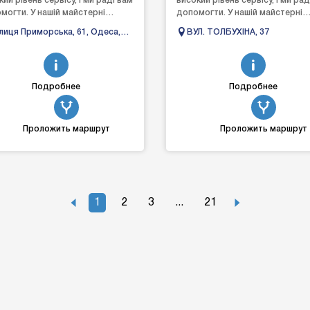
ий рівень сервісу, і ми раді вам
високий рівень сервісу, і ми рад
могти. У нашій майстерні
допомогти. У нашій майстерні
а замовити шиномонтаж та
можна замовити шиномонтаж т
лиця Приморська, 61, Одеса,
ВУЛ. ТОЛБУХІНА, 37
истатися можлив...
скористатися можлив...
еська область, 65026
Подробнее
Подробнее
Проложить маршрут
Проложить маршрут
1
2
3
...
21