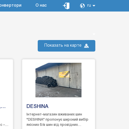
онвертори
О нас
ru
Показать на карте
,
DESHINA
Інтернет-магазин вживаних шин
"DESHINA" пропонує широкий вибір
с –
якісних б/в шин від провідних