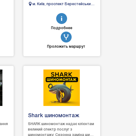
і, де
світових брендів. Уже довгий час ми
м. Київ, проспект Берестейський,
забезпечуємо ...
67, корп. Р
Подробнее
Проложить маршрут
Shark шиномонтаж
ання
SHARK шиномонтаж надає клієнтам
великий спектр послуг з
шиномонтажу: Сезонна заміна шин