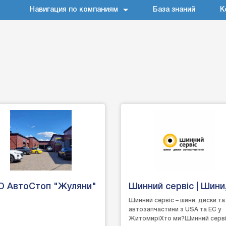
Навигация по компаниям
База знаний
К
О АвтоСтоп "Жуляни"
Шинний сервіс | Шини
диски, запчастини
Шинний сервіс – шини, диски та
автозапчастини з USA та EC у
Житомир
ЖитомиріХто ми?Шинний серві