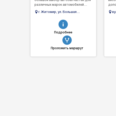
большой выбор автозапчастей для
висок
различных марок автомобилей
допо
отечественного и зарубежного
можн
г. Житомир, ул. Большая
ву
производства. Свою работу в
скор
Бердичевская, 20
Од
Жито...
Подробнее
Проложить маршрут