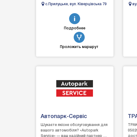
Пайка пластику. Поварка кузова.
с.Прилуцьке, вул. Ківерцівська 79
ву
Зварювання алюм...
Подробнее
Проложить маршрут
Автопарк-Сервіс
ТР
Шукаєте якісне обслуговування для
ТРАК
вашого автомобіля? «Autopark
0502
Service» — ваш надійний партнер на
дост