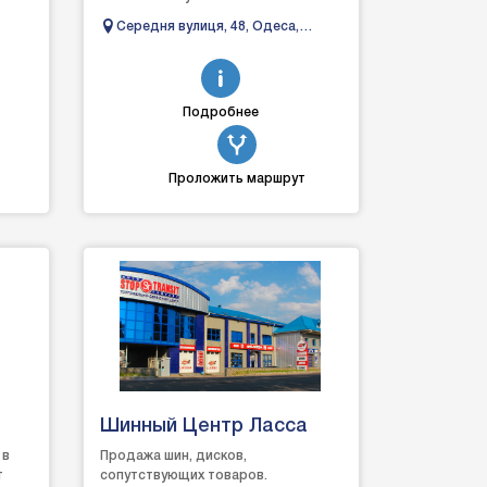
ір
(зняття та монтаж шин,
Середня вулиця, 48, Одеса,
балансування коліс);Ремонт прок...
Одеська область, Україна
Подробнее
Проложить маршрут
Шинный Центр Ласса
 в
Продажа шин, дисков,
т
сопутствующих товаров.