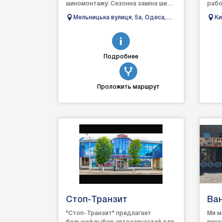
шиномонтажу: Сезонна заміна шин
рабо
(зняття та монтаж шин,
дост
Мельницька вулиця, 5а, Одеса,
Ки
балансування коліс);Ремонт прок...
проф
Одеська область, Україна
маст
Подробнее
Проложить маршрут
Стоп-Транзит
Ва
"Стоп-Транзит" предлагает
Ми м