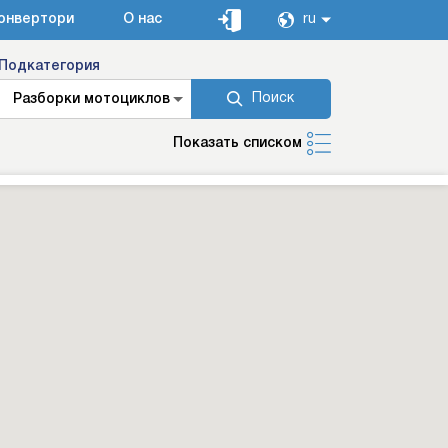
онвертори
О нас
ru
Подкатегория
Поиск
Разборки мотоциклов
Показать списком