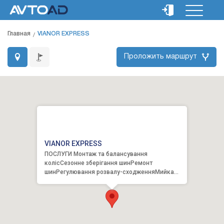
Главная
VIANOR EXPRESS
Проложить маршрут
VIANOR EXPRESS
ПОСЛУГИ Монтаж та балансування
колісСезонне зберігання шинРемонт
шинРегулювання розвалу-сходженняМийка
автомобіляЗаміна мастилОбслуговування г...