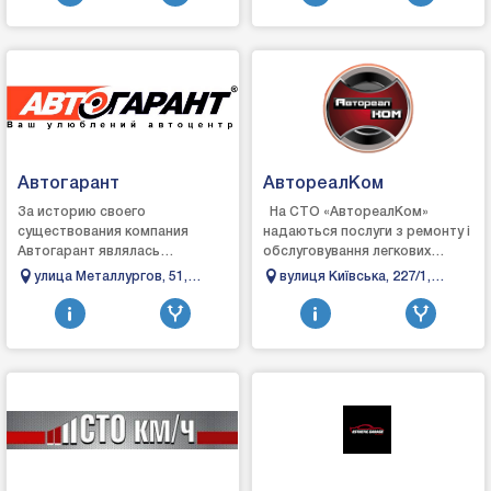
Автогарант
АвтореалКом
За историю своего
На СТО «АвтореалКом»
существования компания
надаються послуги з ремонту і
Автогарант являлась
обслуговування легкових
официальным дилером
автомобілів, позашляховиків,
улица Металлургов, 51,
вулиця Київська, 227/1,
Мitsubishi. Renault и Ford. Для
мікроавтобусів японських і
Бровары, Киевская область
Бровари, Київська область
этого были построены
європейсь...
автосалоны, с...