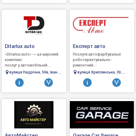
Ditarlux auto
Експерт авто
«Ditarlux.auto» — це широкий
Послуги:автофарбувальні
комплекс
роботирихтувально-
послуг у автомобільній
ремонтний
сфері.Ми пропонуємо якісні
цехавтоэлектрикремонт
вулиця Надрічна, 56в, Івано-
вулиця Хриплинська, 39,
послуги, спрямовані на
ходової частини
Франківськ, Івано-
Івано-Франківськ, Івано-
продаж, обслуговування та ...
автомобіляавтомийказамовленн
Франківська область
Франківська область
автозапчастин