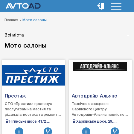
Главная
Мото салоны
Всі міста
Мото салоны
Престиж
Автодрайв-Альянс
СТО «Престиж» пропонує
Технічне оснащення
послуги:заміна мастил та
Сервісного Центру
рідин;діагностика та ремонт
Автодрайв-Альянс повністю
ходової
відповідає вимогам сучасного
Нігинське шосе, 41/2,
Харківське шосе, 29,
частини;заміна:сайлентблоку;втулки
автосервісу і дозволяє
Кам'янець-Подільський,
Полтава, Полтавська
стабілізатора;стійки амортиз...
оперативно і з&n...
Хмельницька область
область