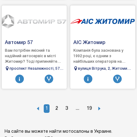
Автомир 57
АІС Житомир
Вам потрібен якісний та
Компанія була заснована у
надійний автосервіс в місті
1992 році, є одним з
Житомир? Тоді припиняйте
найбільших операторів на
пошуки бо ви його
ринку транспортних
проспект Незалежності, 57,
вулиця Вітрука, 2, Житомир,
знайшли.Автомир 57 – це
засобів.Основні напрямки
Житомир, Житомирська
Житомирська область
сервіс з обслуговування та р...
діяльності - продаж та
область
сервісне...
1
2
3
...
19
На сайте вы можете найти мотосалоны в Украине.