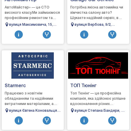
АвтоМайстер
Garage Car Service
АвтоМайстер» — це СТО
Потрібна якісна автомийка чи
високого класу.Ми займаємося
хімчистка салону авто?
професійним ремонтом та
Шукаєте надійний сервіс, в
обслуговування автомобілів.
якому точно продіагностують
вулиця Максимовича, 15,
вулиця Вербова, 9/2,
Наші майстри — досвідчені
авто та якісно його
Івано-Франківськ, Івано-
Тисмениця, Івано-
спеціалісти у свої...
відремонтують? «Gara...
Франківська область
Франківська область
Starmerc
ТОП Тюнінг
Працюємо з новітнім
Топ Тюнінг — це професійна
обладнанням та надійними
компанія, яка здійснює успішне
витратними матеріалами, а
вдосконалення різних
також кращими запчастинами,
автомобілів, щоб
вулиця Євгена Коновальця,
вулиця Степана Бандери, 62,
аби гарантувати досягнення
задовольнити навіть
148б, Івано-Франківськ,
Івано-Франківськ, Івано-
відмінного результату...
вибагливих клієнтів. ...
Івано-Франківська область
Франківська область