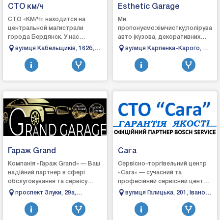
СТО км/ч
Esthetic Garage
СТО «КМ/Ч» находится на
Ми
центральной магистрали
пропонуємо:хімчистку;поліруванн
города Бердянск. У нас
авто (кузова, декоративних
комфортная зона ожидания,
елементів салону);детейлінг
вулиця Кабельщиків, 162б,
вулиця Карпенка-Карого, 3,
кофе, телевизор. Есть склад
мийку;детейлінг
Бердянськ, Запорізька
Луцьк, Волинська область
запасных частей, а такж...
двигуна;детейлінг очистку
область
салону;захист...
Гараж Grand
Сага
Компанія «Гараж Grand» — Ваш
Сервісно-торгівельний центр
надійний партнер в сфері
«Сага» — сучасний та
обслуговування та сервісу
професійний сервісний центр,
автомобілів!Наші фахівці
де знають, вміють і можуть
проспект Злуки, 29а,
вулиця Галицька, 201, Івано-
виконують такі послуги, як
швидко та якісно виявити та
Тернопіль, Тернопільська
Франківськ, Івано-
поліруванн...
усунути р...
область
Франківська область