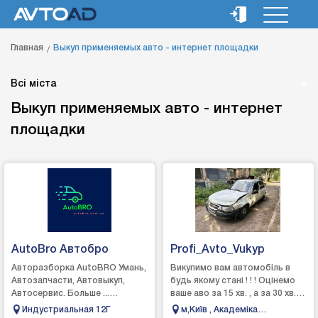
Главная
Выкуп применяемых авто - интернет площадки
Всі міста
Выкуп применяемых авто - интернет
площадки
AutoBro Автобро
Profi_Avto_Vukyp
Авторазборка AutoBRO Умань,
Викупимо вам автомобіль в
Автозапчасти, Автовыкуп,
будь якому стані ! ! ! Оцінемо
Автосервис. Больше ...
ваше аво за 15 хв. , а за 30 хв.
Восстановление авто после
гроші будуть в у вас
Индустриальная 12Г
м,Київ , Академіка