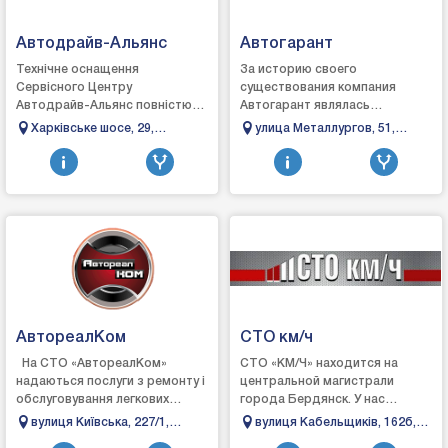
Автодрайв-Альянс
Автогарант
Технічне оснащення
За историю своего
Сервісного Центру
существования компания
Автодрайв-Альянс повністю
Автогарант являлась
відповідає вимогам сучасного
официальным дилером
Харківське шосе, 29,
улица Металлургов, 51,
автосервісу і дозволяє
Мitsubishi. Renault и Ford. Для
Полтава, Полтавська
Бровары, Киевская область
оперативно і з&n...
этого были построены
область
автосалоны, с...
АвтореалКом
СТО км/ч
На СТО «АвтореалКом»
СТО «КМ/Ч» находится на
надаються послуги з ремонту і
центральной магистрали
обслуговування легкових
города Бердянск. У нас
автомобілів, позашляховиків,
комфортная зона ожидания,
вулиця Київська, 227/1,
вулиця Кабельщиків, 162б,
мікроавтобусів японських і
кофе, телевизор. Есть склад
Бровари, Київська область
Бердянськ, Запорізька