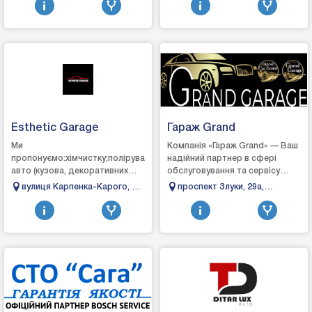
європейсь...
запасных частей, а такж...
область
Esthetic Garage
Гараж Grand
Ми
Компанія «Гараж Grand» — Ваш
пропонуємо:хімчистку;полірування
надійний партнер в сфері
авто (кузова, декоративних
обслуговування та сервісу
елементів салону);детейлінг
автомобілів!Наші фахівці
вулиця Карпенка-Карого, 3,
проспект Злуки, 29а,
мийку;детейлінг
виконують такі послуги, як
Луцьк, Волинська область
Тернопіль, Тернопільська
двигуна;детейлінг очистку
поліруванн...
область
салону;захист...