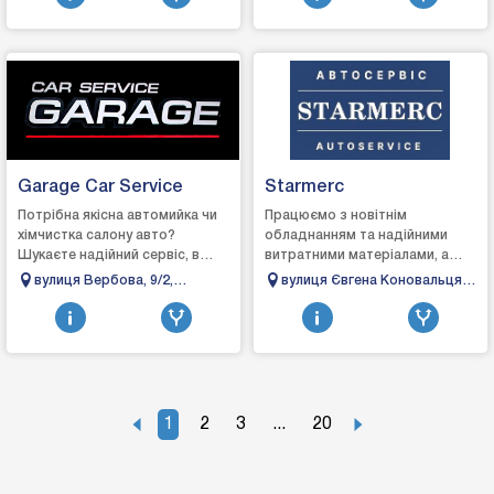
автозапчастин
Garage Car Service
Starmerc
Потрібна якісна автомийка чи
Працюємо з новітнім
хімчистка салону авто?
обладнанням та надійними
Шукаєте надійний сервіс, в
витратними матеріалами, а
якому точно продіагностують
також кращими запчастинами,
вулиця Вербова, 9/2,
вулиця Євгена Коновальця,
авто та якісно його
аби гарантувати досягнення
Тисмениця, Івано-
148б, Івано-Франківськ,
відремонтують? «Gara...
відмінного результату...
Франківська область
Івано-Франківська область
1
2
3
...
20