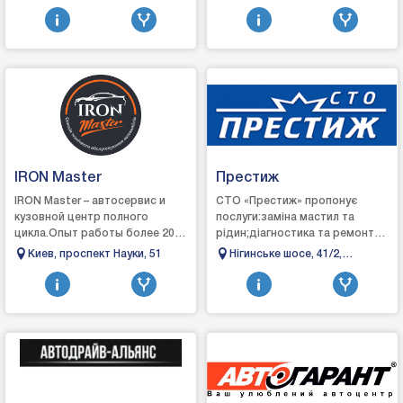
дтп, автосервис, автобро.
Заболотного 124/2
IRON Master
Престиж
IRON Master – автосервис и
СТО «Престиж» пропонує
кузовной центр полного
послуги:заміна мастил та
цикла.Опыт работы более 20
рідин;діагностика та ремонт
лет.СТО с доступными ценами,
ходової
Киев, проспект Науки, 51
Нігинське шосе, 41/2,
профессиональными и
частини;заміна:сайлентблоку;вту
Кам'янець-Подільський,
опытными мастерами.-а...
стабілізатора;стійки амортиз...
Хмельницька область