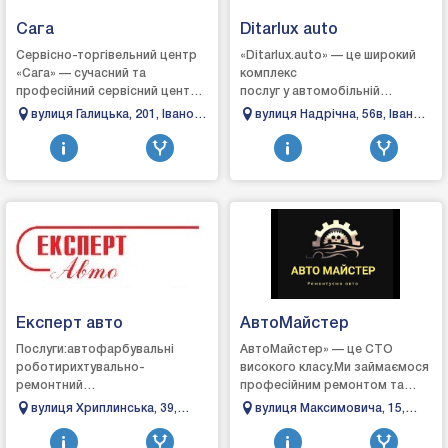
Сага
Ditarlux auto
Сервісно-торгівельний центр
«Ditarlux.auto» — це широкий
«Сага» — сучасний та
комплекс
професійний сервісний центр,
послуг у автомобільній
де знають, вміють і можуть
сфері.Ми пропонуємо якісні
вулиця Галицька, 201, Івано-
вулиця Надрічна, 56в, Івано-
швидко та якісно виявити та
послуги, спрямовані на
Франківськ, Івано-
Франківськ, Івано-
усунути р...
продаж, обслуговування та ...
Франківська область
Франківська область
Експерт авто
АвтоМайстер
Послуги:автофарбувальні
АвтоМайстер» — це СТО
роботирихтувально-
високого класу.Ми займаємося
ремонтний
професійним ремонтом та
цехавтоэлектрикремонт
обслуговування автомобілів.
вулиця Хриплинська, 39,
вулиця Максимовича, 15,
ходової частини
Наші майстри — досвідчені
Івано-Франківськ, Івано-
Івано-Франківськ, Івано-
автомобіляавтомийказамовлення
спеціалісти у свої...
Франківська область
Франківська область