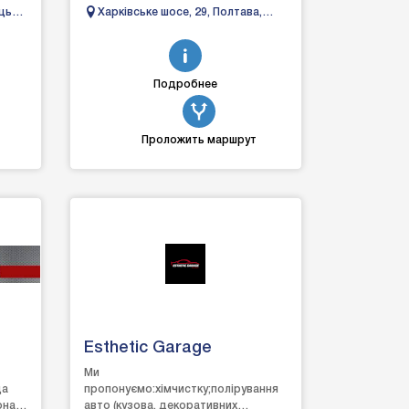
сучасного автосервісу і дозволяє
ець-
Харківське шосе, 29, Полтава,
тулки
оперативно і з&n...
Полтавська область
Подробнее
Проложить маршрут
Esthetic Garage
Ми
да
пропонуємо:хімчистку;полірування
она
авто (кузова, декоративних