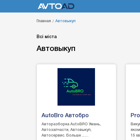
Главная
Автовыкуп
Всі міста
Автовыкуп
AutoBro Автобро
Pro
Авторазборка AutoBRO Умань,
Вику
Автозапчасти, Автовыкуп,
якому
Автосервис. Больше ...
15 хв