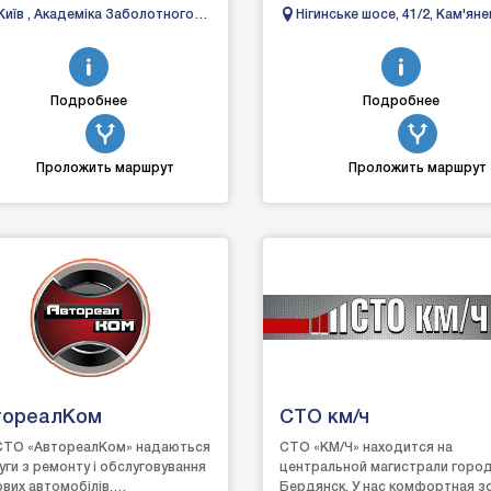
ходової
Київ , Академіка Заболотного
Нігинське шосе, 41/2, Кам'ян
частини;заміна:сайлентблоку;в
4/2
Подільський, Хмельницька
стабілізатора;стійки амортиз...
область
Подробнее
Подробнее
Проложить маршрут
Проложить маршрут
тореалКом
СТО км/ч
ТО «АвтореалКом» надаються
СТО «КМ/Ч» находится на
уги з ремонту і обслуговування
центральной магистрали горо
ових автомобілів,
Бердянск. У нас комфортная з