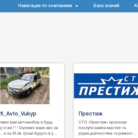
Навигация по компаниям
База знаний
К
fi_Avto_Vukyp
Престиж
пимо вам автомобіль в будь
СТО «Престиж» пропонує
 стані ! ! ! Оцінемо ваше аво за
послуги:заміна мастил та
. , а за 30 хв. гроші будуть в у
рідин;діагностика та ремонт