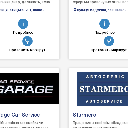
існий центр, де знають, вміють
сфері.Ми пропонуємо якісні пос
жуть швидко та якісно виявити
спрямовані на продаж,
лиця Галицька, 201, Івано-
вулиця Надрічна, 56в, Івано-
унути р...
обслуговування та ...
анківськ, Івано-Франківська
Франківськ, Івано-Франківсь
ласть
область
Подробнее
Подробнее
Проложить маршрут
Проложить маршрут
age Car Service
Starmerc
ібна якісна автомийка чи
Працюємо з новітнім обладна