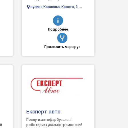
ть
елементів салону);детейлінг
вулиця Карпенка-Карого, 3,
.
мийку;детейлінг двигуна;детейлінг
сть
Луцьк, Волинська область
очистку салону;захист...
Подробнее
Проложить маршрут
Експерт авто
Послуги:автофарбувальні
ій
роботирихтувально-ремонтний