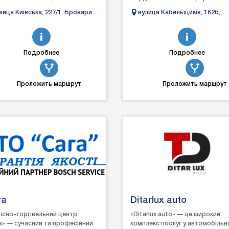
шляховиків, мікроавтобусів
ожидания, кофе, телевизор. Ес
лиця Київська, 227/1, Бровари,
вулиця Кабельщиків, 162б,
ських і європейсь...
склад запасных частей, а такж..
ївська область
Бердянськ, Запорізька обла
Подробнее
Подробнее
Проложить маршрут
Проложить маршрут
га
Ditarlux auto
існо-торгівельний центр
«Ditarlux.auto» — це широкий
а» — сучасний та професійний
комплекс послуг у автомобільн