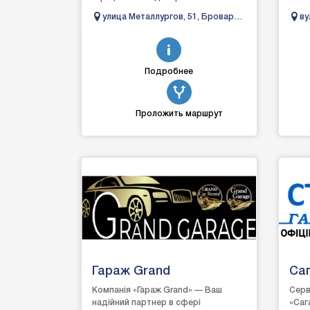
Renault и Ford. Для этого были
поза
улица Металлургов, 51, Бровары,
ву
построены автосалоны, с...
япон
Киевская область
Ки
Подробнее
Проложить маршрут
Гараж Grand
Са
Компанія «Гараж Grand» — Ваш
Серв
надійний партнер в сфері
«Саг