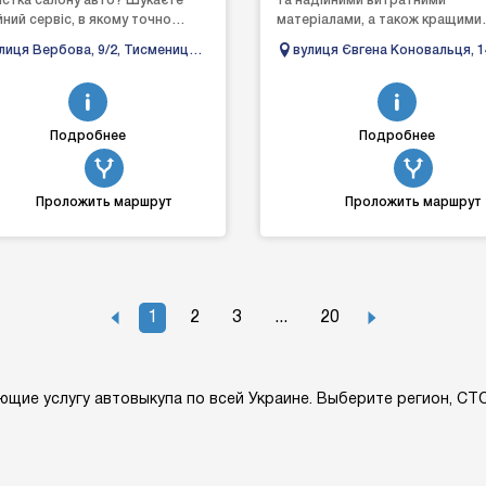
истка салону авто? Шукаєте
та надійними витратними
йний сервіс, в якому точно
матеріалами, а також кращими
іагностують авто та якісно
запчастинами, аби гарантувати
лиця Вербова, 9/2, Тисмениця,
вулиця Євгена Коновальця, 1
 відремонтують? «Gara...
досягнення відмінного результа
ано-Франківська область
Івано-Франківськ, Івано-
Франківська область
Подробнее
Подробнее
Проложить маршрут
Проложить маршрут
1
2
3
...
20
ющие услугу автовыкупа по всей Украине. Выберите регион, С