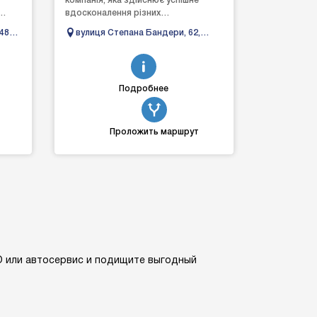
компанія, яка здійснює успішне
вдосконалення різних
автомобілів, щоб задовольнити
48б,
вулиця Степана Бандери, 62,
ту...
навіть вибагливих клієнтів. ...
Івано-Франківськ, Івано-
Франківська область
Подробнее
Проложить маршрут
ТО или автосервис и подищите выгодный