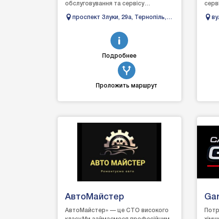
обслуговування та сервісу
серв
автомобілів!Наші фахівці виконують
і мо
проспект Злуки, 29а, Тернопіль,
ву
такі послуги, як поліруванн...
та ус
Тернопільська область
Фр
об
Подробнее
Проложить маршрут
АвтоМайстер
Gar
АвтоМайстер» — це СТО високого
Потр