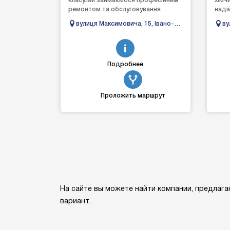
класу.Ми займаємося професійним
хімч
ремонтом та обслуговування
наді
автомобілів. Наші майстри —
прод
вулиця Максимовича, 15, Івано-
ву
досвідчені спеціалісти у свої...
його
Франківськ, Івано-Франківська
Ів
область
Подробнее
Проложить маршрут
На сайте вы можете найти компании, предлага
вариант.