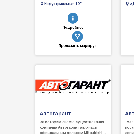
Восстановление авто после дтп,
вас
Индустриальная 12Г
м,
автосервис, автобро.
12
Подробнее
Проложить маршрут
Автогарант
Ав
За историю своего существования
На С
компания Автогарант являлась
посл
официальным дилером Мitsubishi.
легк