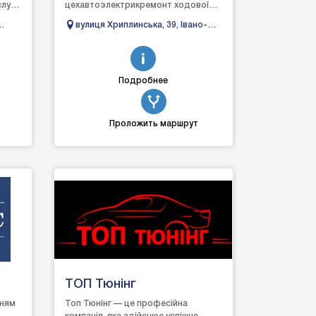
луги,
цехавтоэлектрикремонт ходової
частини
вулиця Хриплинська, 39, Івано-
автомобіляавтомийказамовлення
ка
Франківськ, Івано-Франківська
автозапчастин
область
Подробнее
Проложить маршрут
ТОП Тюнінг
нням
Топ Тюнінг — це професійна