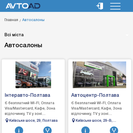
Главная
Автосалоны
Всі міста
Автосалоны
Інтеравто-Полтава
Автоцентр-Полтава
Є безплатний WI-FI, Оплата
Є безплатний WI-FI, Оплата
Visa/Mastercard, Кафе, Зона
Visa/Mastercard, Кафе, Зона
відпочинку, TV у зоні
відпочинку, TV у зоні
відпочинку, кондиціонер у зоні
відпочинку, кондиціонер у зоні
Київське шосе, 29, Полтава
Київське шосе, 29-В,
відпочинку, спостереження за
відпочинку, спостереження за
Полтава
авто, мийк...
авто, мийк...