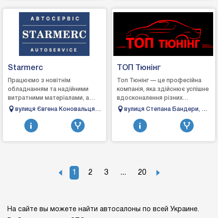
Starmerc
ТОП Тюнінг
Працюємо з новітнім
Топ Тюнінг — це професійна
обладнанням та надійними
компанія, яка здійснює успішне
витратними матеріалами, а
вдосконалення різних
також кращими запчастинами,
автомобілів, щоб
вулиця Євгена Коновальця,
вулиця Степана Бандери, 62,
аби гарантувати досягнення
задовольнити навіть
148б, Івано-Франківськ,
Івано-Франківськ, Івано-
відмінного результату...
вибагливих клієнтів. ...
Івано-Франківська область
Франківська область
1
2
3
...
20
На сайте вы можете найти автосалоны по всей Украине.