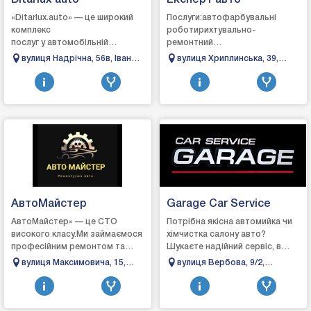
Ditarlux auto
Експерт авто
«Ditarlux.auto» — це широкий
Послуги:автофарбувальні
комплекс
роботирихтувально-
послуг у автомобільній
ремонтний
сфері.Ми пропонуємо якісні
цехавтоэлектрикремонт
вулиця Надрічна, 56в, Івано-
вулиця Хриплинська, 39,
послуги, спрямовані на
ходової частини
Франківськ, Івано-
Івано-Франківськ, Івано-
продаж, обслуговування та ...
автомобіляавтомийказамовленн
Франківська область
Франківська область
автозапчастин
АвтоМайстер
Garage Car Service
АвтоМайстер» — це СТО
Потрібна якісна автомийка чи
високого класу.Ми займаємося
хімчистка салону авто?
професійним ремонтом та
Шукаєте надійний сервіс, в
обслуговування автомобілів.
якому точно продіагностують
вулиця Максимовича, 15,
вулиця Вербова, 9/2,
Наші майстри — досвідчені
авто та якісно його
Івано-Франківськ, Івано-
Тисмениця, Івано-
спеціалісти у свої...
відремонтують? «Gara...
Франківська область
Франківська область