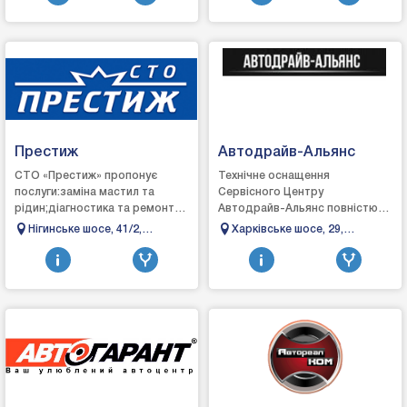
Престиж
Автодрайв-Альянс
СТО «Престиж» пропонує
Технічне оснащення
послуги:заміна мастил та
Сервісного Центру
рідин;діагностика та ремонт
Автодрайв-Альянс повністю
ходової
відповідає вимогам сучасного
Нігинське шосе, 41/2,
Харківське шосе, 29,
частини;заміна:сайлентблоку;втулки
автосервісу і дозволяє
Кам'янець-Подільський,
Полтава, Полтавська
стабілізатора;стійки амортиз...
оперативно і з&n...
Хмельницька область
область