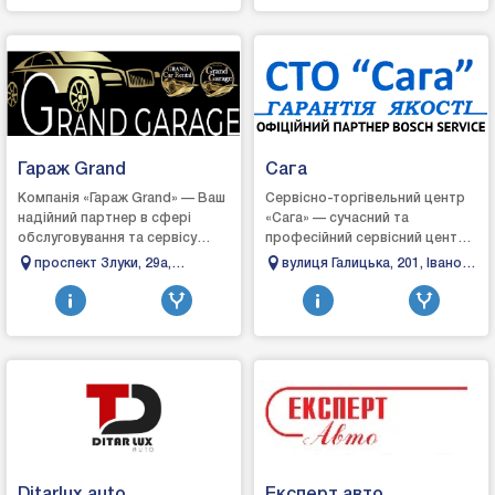
Гараж Grand
Сага
Компанія «Гараж Grand» — Ваш
Сервісно-торгівельний центр
надійний партнер в сфері
«Сага» — сучасний та
обслуговування та сервісу
професійний сервісний центр,
автомобілів!Наші фахівці
де знають, вміють і можуть
проспект Злуки, 29а,
вулиця Галицька, 201, Івано-
виконують такі послуги, як
швидко та якісно виявити та
Тернопіль, Тернопільська
Франківськ, Івано-
поліруванн...
усунути р...
область
Франківська область