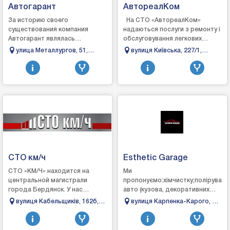
Автогарант
АвтореалКом
За историю своего
На СТО «АвтореалКом»
существования компания
надаються послуги з ремонту і
Автогарант являлась
обслуговування легкових
официальным дилером
автомобілів, позашляховиків,
улица Металлургов, 51,
вулиця Київська, 227/1,
Мitsubishi. Renault и Ford. Для
мікроавтобусів японських і
Бровары, Киевская область
Бровари, Київська область
этого были построены
європейсь...
автосалоны, с...
СТО км/ч
Esthetic Garage
СТО «КМ/Ч» находится на
Ми
центральной магистрали
пропонуємо:хімчистку;поліруванн
города Бердянск. У нас
авто (кузова, декоративних
комфортная зона ожидания,
елементів салону);детейлінг
вулиця Кабельщиків, 162б,
вулиця Карпенка-Карого, 3,
кофе, телевизор. Есть склад
мийку;детейлінг
Бердянськ, Запорізька
Луцьк, Волинська область
запасных частей, а такж...
двигуна;детейлінг очистку
область
салону;захист...