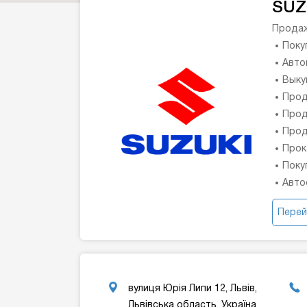
SUZ
Продаж
Поку
Авто
Выку
Прод
Прод
Прод
Прок
Поку
Авто
Перей
вулиця Юрія Липи 12, Львів,
Львівська область, Україна