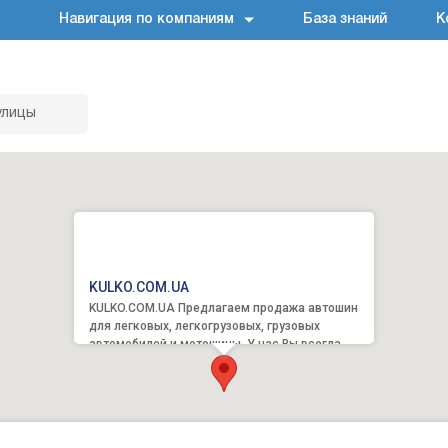
Навигация по компаниям
База знаний
К
улицы
KULKO.COM.UA
KULKO.COM.UA Предлагаем продажа автошин
для легковых, легкогрузовых, грузовых
автомобилей и мотошины. У нас Вы всегда
можете купить летние шин...