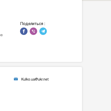
Поделиться :
ов
Kulko.ua@ukr.net