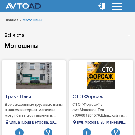
Главная
Мотошины
Всі міста
Мотошины
Трак-Шина
СТО Форсаж
Все заказанные грузовые шины
СТО "Форсаж" в
в нашем интернет магазине
смт.Маневичі.Тел.
могут быть доставлены в
+380689284570.Швидкий та
любой город страны, где есть
якісний ремонт вашого
улица Юрия Ветрова, 20,
вул. Мохова, 23, Маневичі,
отделение выбранной вами
автомобіля.Ремонт
Сумы, Сумская область,
Волинська область
службы доставк...
автомобіля:- ходова частина;-
Украина