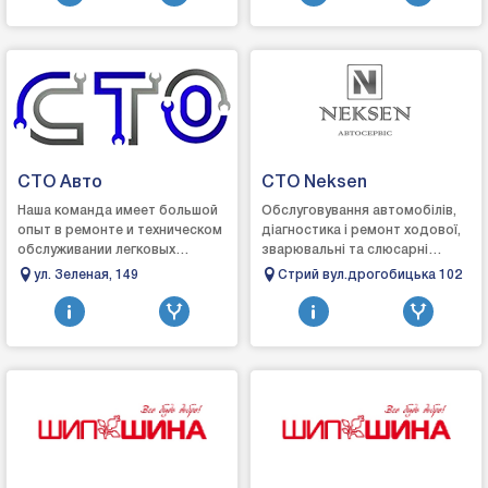
рульове обладнання;...
СТО Авто
СТО Neksen
Наша команда имеет большой
Обслуговування автомобілів,
опыт в ремонте и техническом
діагностика і ремонт ходової,
обслуживании легковых
зварювальні та слюсарні
автомобилей различных
роботи, заміна привідних
ул. Зеленая, 149
Стрий вул.дрогобицька 102
марок. Осуществляем
ременів, роликів, мастил і
качественное обслуживание у...
фільтрів, шин...