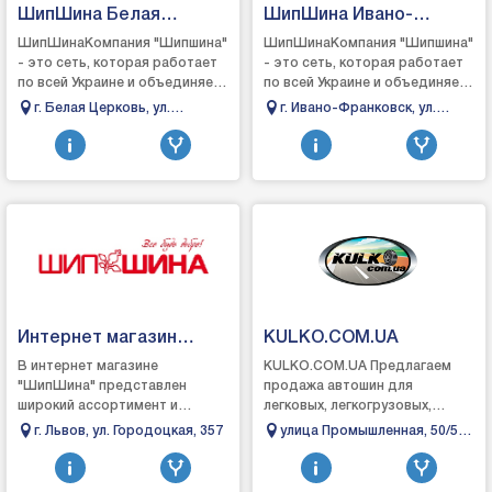
ШипШина Белая
ШипШина Ивано-
Церковь
Франковск
ШипШинаКомпания "Шипшина"
ШипШинаКомпания "Шипшина"
- это сеть, которая работает
- это сеть, которая работает
по всей Украине и объединяет
по всей Украине и объединяет
в себе: магазины для
в себе: магазины для
г. Белая Церковь, ул.
г. Ивано-Франковск, ул.
автомобилистов, легковые и
автомобилистов, легковые и
Леваневского, 130 В
Галицкая, 203
грузовые шиномо...
грузовые шиномо...
Интернет магазин
KULKO.COM.UA
ШипШина
В интернет магазине
KULKO.COM.UA Предлагаем
"ШипШина" представлен
продажа автошин для
широкий ассортимент и
легковых, легкогрузовых,
большой выбор современных
грузовых автомобилей и
г. Львов, ул. Городоцкая, 357
улица Промышленная, 50/52,
автомобильных шин.Каждый
мотошины. У нас Вы всегда
Львов, Львовская область,
автовладелец может найти
можете купить летние шин...
Украина
совреме...