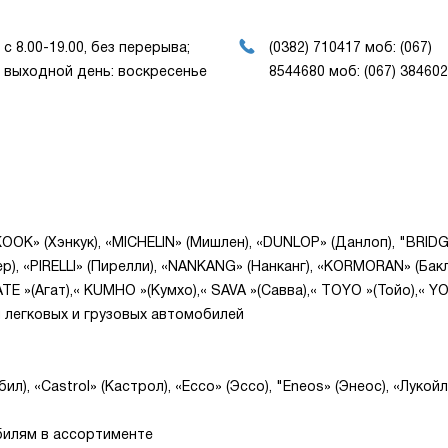
с 8.00-19.00, без перерыва;
(0382) 710417 моб: (067)
выходной день: воскресенье
8544680 моб: (067) 38460
OK» (Хэнкук), «MICHELIN» (Мишлен), «DUNLOP» (Данлоп), "BR
ебер), «PIRELLI» (Пирелли), «NANKANG» (Нанканг), «KORMORAN» (Ба
ATE »(Агат),« KUMHO »(Кумхо),« SAVA »(Савва),« TOYO »(Тойо),« 
ля легковых и грузовых автомобилей
ил), «Castrol» (Кастрол), «Ecco» (Эссо), "Eneos» (Энеос), «Лукойл
билям в ассортименте