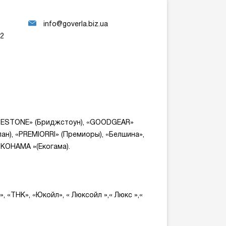
info@goverla.biz.ua
22
IDGESTONE» (Бриджстоун), «GOODGEAR»
клан), «PREMIORRI» (Премиоры), «Белшина»,
YOKOHAMA »(Екогама).
», «ТНК», «Юкойл», « Люксойл »,« Люкс »,«