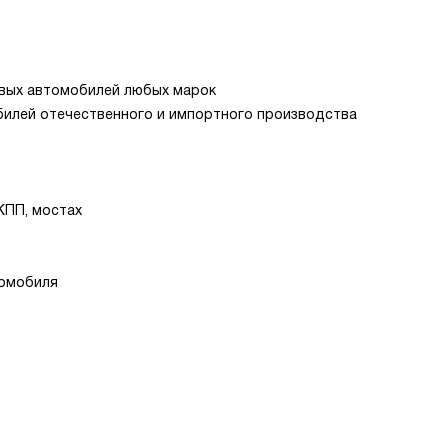
овых автомобилей любых марок
обилей отечественного и импортного производства
 КПП, мостах
томобиля
ы