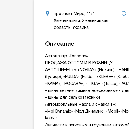
проспект Мира, 41/4,
Хмельницкий, Хмельницкая
область, Украина
Описание
Автоцентр «Говерла»
ПРОДАЖА ОПТОМ И В РОЗНИЦУ:
АВТОШИНЫ тм «NOKIAN» (Нокиан), «HANKO
(Гудиер), «FULDA» (Fulda ), «KLEBER» (Кл
«КАМА», «РОСАВА», « TIGAR »(Тигар),« AG
- шины летние, зимние, всесезонные - д
- шины для сельхозтехники
Автомобильные масла и смазки тм:
«Mol Dynamic» (Мол Динамик), «Mobil» (Моб
МФК »
Запчасти к легковым и грузовым автомо