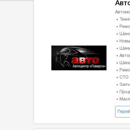
Авт
Автомо
Техн
Ремо
Шино
Новы
Шины
Авто
Шины
Ремо
СТО 
Запч
Прод
Масл
Перей