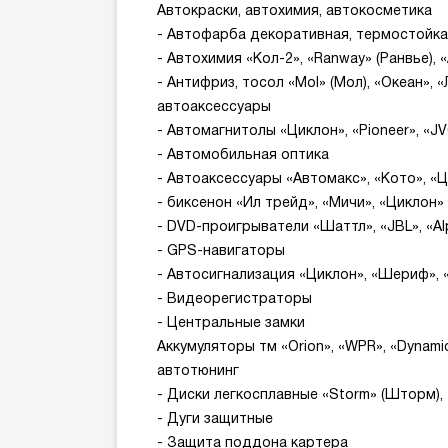
Автокраски, автохимия, автокосметика
- Автофарба декоративная, термостойка
- Автохимия «Кол-2», «Ranway» (Ранвье),
- Антифриз, тосол «Mol» (Мол), «Океан», 
автоаксессуары
- Автомагнитолы «Циклон», «Pioneer», «J
- Автомобильная оптика
- Автоаксессуары «Автомакс», «Кото», 
- биксенон «Ил трейд», «Мичи», «Циклон»
- DVD-проигрыватели «Шаттл», «JBL», «Al
- GPS-навигаторы
- Автосигнализация «Циклон», «Шериф»,
- Видеорегистраторы
- Центральные замки
Аккумуляторы тм «Orion», «WPR», «Dynamic»
автотюнинг
- Диски легкосплавные «Storm» (Шторм), 
- Дуги защитные
- Защита поддона картера