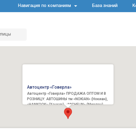
Навигация по компаниям
База знаний
К
улицы
Автоцентр «Говерла»
Автоцентр «Говерла» ПРОДАЖА ОПТОМ И В
РОЗНИЦУ: АВТОШИНЫ тм «NOKIAN» (Нокиан),
«HANKOOK» (Хэнкук), «MICHELIN» (Мишлен),
«DUNLOP» (Данлоп),...