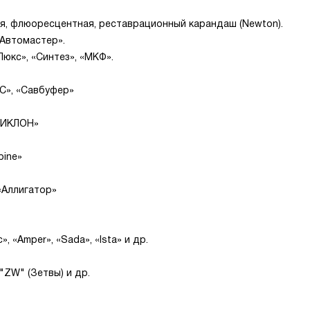
я, флюоресцентная, реставрационный карандаш (Newton).
 «Автомастер».
«Люкс», «Синтез», «МКФ».
VC», «Савбуфер»
«ЦИКЛОН»
pine»
 «Аллигатор»
, «Amper», «Sada», «Ista» и др.
"ZW" (Зетвы) и др.