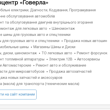
оцентр «Говерла»
більні електрики, Діагности, Кодування, Програмування
ічне обслуговування автомобілів
нт та обслуговування двигунів внутрішнього згорання
монтаж для легковых авто
Шиномонтаж
е шины для грузовых авто и спецтехники
 для грузовых авто и спецтехники
Продажа новых автошин
мобильные шины
Магазины Шины и Диски
, диски, шиномонтаж
ТО легковых авто
Ремонт форсунок
нт топливной аппаратуры
Электрик 12В
Автосервисы
и Автомастерские
Ремонт авто и обслуживание
асти для микроавтобусов
Продажа автозапчастей
ажа новых запчастей и аксессуаров
а (масла) для транспорта (технические масла)
ти на сайт компании