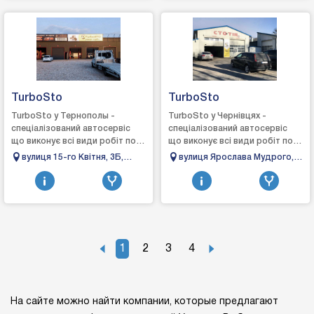
TurboSto
TurboSto
TurboSto у Тернополы -
TurboSto у Чернівцях -
спеціалізований автосервіс
спеціалізований автосервіс
що виконує всі види робіт по
що виконує всі види робіт по
турбінах: зняття, діагностика,
турбінах: зняття, діагностика,
вулиця 15-го Квітня, 3Б,
вулиця Ярослава Мудрого,
ремонт та встановлення,
ремонт та встановлення,
Байківці, Тернопільська
33, Чернівці, Чернівецька
виготов...
виготов...
область, 47722
область, 58025
1
2
3
4
На сайте можно найти компании, которые предлагают