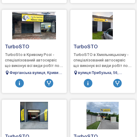
TurboSTO
TurboSTO
TurboSto в Кривому Розі -
TurboSTO в Хмельницькому -
спеціалізований автосервіс
спеціалізований автосервіс
що виконує всі види робіт по
що виконує всі види робіт по
турбінах: зняття, діагностика,
турбінах: зняття, діагностика,
Ферганська вулиця, Кривий
вулиця Прибузька, 56,
ремонт та встановлення,
ремонт та встановлення, виг...
Ріг, Дніпропетровська
Хмельницький, Хмельницька
виго...
область, 50000
область, 29000