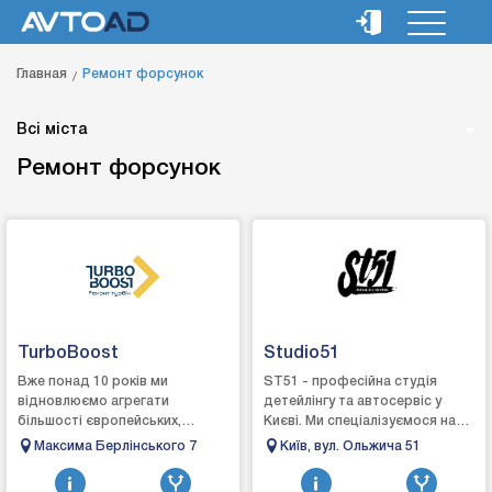
Главная
Ремонт форсунок
Всі міста
Ремонт форсунок
TurboBoost
Studio51
Вже понад 10 років ми
ST51 - професійна студія
відновлюємо агрегати
детейлінгу та автосервіс у
більшості європейських,
Києві. Ми спеціалізуємося на
японських та американських
комплексному догляді, захисті
Максима Берлінського 7
Київ, вул. Ольжича 51
марок, повертаючи їм
та відновленні автомобілів.
заводську точність і
Вик...