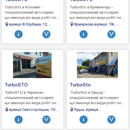
TurboSTO
TurboSTO
TurboSto в Коломиї -
TurboSto в Кременчуці -
спеціалізований автосервіс
спеціалізований автосервіс
що виконує всі види робіт по
що виконує всі види робіт по
турбінах: зняття, діагностика,
турбінах: зняття, діагностика,
вулиця Ф.Горбаша, 12,
Ярмаркова вулиця, 7Ж,
ремонт та встановлення,
ремонт та встановлення,
Коломия, Івано-Франківська
Кременчук, Полтавська
виготовле...
вигото...
область
область, 39600
TurboSTO
TurboSto
TurboSTO в Черкасах -
TurboSto в Луцьку -
спеціалізований автосервіс
спеціалізований автосервіс
що виконує всі види робіт по
що виконує всі види робіт по
турбінах: зняття, діагностика,
турбінах: зняття, діагностика,
вулиця Святотроїцька, 73/3,
Луцьк, вулиця
ремонт та встановлення,
ремонт та встановлення,
Черкаси, Черкаська область
Котляревського, 19,
виготовл...
виго...
Волинська область, Україна