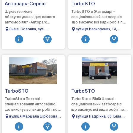
Автопарк-Сервіс
TurboSTO
Шукаєте якісне
TurboSTO в Житомирі -
обслуговування для вашого
спеціалізований автосервіс
автомобіля? «Autopark
що виконує всі види робіт по
Service» — ваш надійний
турбінах: зняття, діагностика,
Львів, Солонка, вул.
вулиця Нескорених, 13,
партнер на дорозі, ми
ремонт та встановлення,
Кільцева, 60
Довжик, Житомирська
пропонуємо повний спектр
виготовл...
область, 10004
послуг, щоб в...
TurboSTO
TurboSTO
TurboSto в Полтаві -
TurboSto в Білій Церкві -
спеціалізований автосервіс
спеціалізований автосервіс
що виконує всі види робіт по
що виконує всі види робіт по
турбінах: зняття, діагностика,
турбінах: зняття, діагностика,
вулиця Маршала Бірюзова,
вулиця Надрічна, 68, Біла
ремонт та встановлення,
ремонт та встановлення,
26/1, Полтава, Полтавська
Церква, Київська обл., 09100
виготовле...
виго...
область, 36000