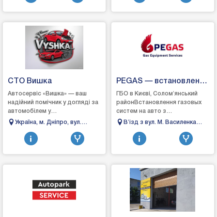
надійність....
СТО Вишка
PEGAS — встановлення
та обслуговування ГБО
Автосервіс «Вишка» — ваш
ГБО в Києві, Соломʼянський
надійний помічник у догляді за
районВстановлення газовых
автомобілем у
систем на авто з
ДніпріАвтосервіс «Вишка» у
розподіленим, прямим та
Україна, м. Дніпро, вул.
Вʼізд з вул. М. Василенка
місті Дніпро спеціалізується на
комбінованим вприскуванням.
Телевізійна 3
(біля СТО "Берлін, бульвар
якісному ремонті т...
Обслуговування, ремонт, н...
Вацлава Гавела, 8
Інженерний, корпус #4, Київ,
Украина, 02023