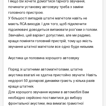
І якщо Ви хочете домогтися гарного звучання,
починати установку автозвуку треба з заміни
головного пристрою.
У більшості випадків штатні магнітоли навіть не
мають RCA виходів. І для того, щоб підключити
підсилювачі доводиться випаювати роз'єми з голови.
Звичайно, цей варіант допустимо, але ми радимо,
краще поміняти головний пристрій, тому що якість
звучання штатної магнітоли все одно буде низьким.
Акустика це половина хорошого автозвуку
Поряд зі штатними автомагнітолами, штатна
акустика взагалі не здатна пристойно звучати. Навіть
недорогі 50 доларові динаміки грають у кілька разів
краще штатних.
Для хорошого звучання музики в автомобілі Вам
необхідно серйозно поставитися до вибору
фронтальної акустики, яка вимагає грамотної