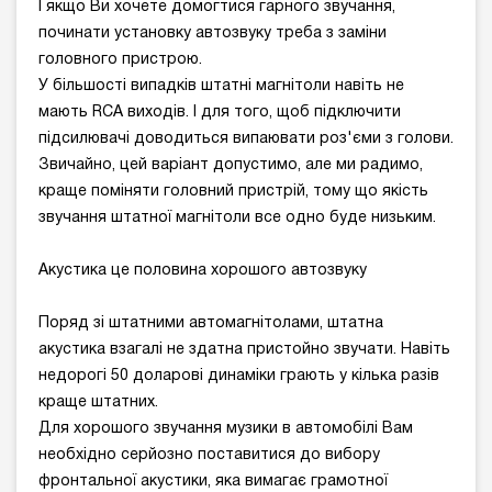
І якщо Ви хочете домогтися гарного звучання,
починати установку автозвуку треба з заміни
головного пристрою.
У більшості випадків штатні магнітоли навіть не
мають RCA виходів. І для того, щоб підключити
підсилювачі доводиться випаювати роз'єми з голови.
Звичайно, цей варіант допустимо, але ми радимо,
краще поміняти головний пристрій, тому що якість
звучання штатної магнітоли все одно буде низьким.
Акустика це половина хорошого автозвуку
Поряд зі штатними автомагнітолами, штатна
акустика взагалі не здатна пристойно звучати. Навіть
недорогі 50 доларові динаміки грають у кілька разів
краще штатних.
Для хорошого звучання музики в автомобілі Вам
необхідно серйозно поставитися до вибору
фронтальної акустики, яка вимагає грамотної