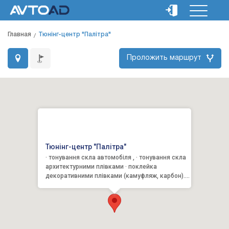
Главная
Тюнінг-центр "Палітра"
Проложить маршрут
Тюнінг-центр "Палітра"
· тонування скла автомобіля , · тонування скла
архитектурними плівками · поклейка
декоративними плівками (камуфляж, карбон).
Якість, гарантія, · по...