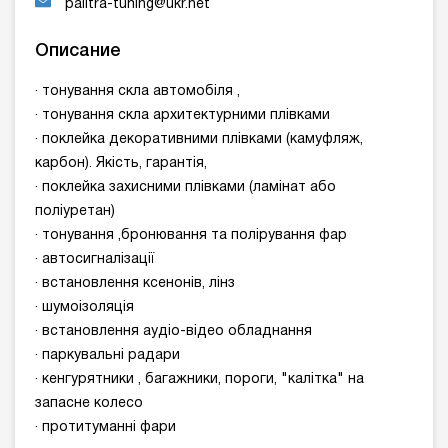
palitra-tuning@ukr.net
Описание
· тонування скла автомобіля ,
· тонування скла архитектурними плівками
· поклейка декоративними плівками (камуфляж,
карбон). Якість, гарантія,
· поклейка захисними плівками (ламінат або
поліуретан)
· тонування ,бронювання та полірування фар
· автосигналізації
· встановлення ксенонів, лінз
· шумоізоляція
· встановлення аудіо-відео обладнання
· паркувальні радари
· кенгурятники , багажники, пороги, "калітка" на
запасне колесо
· протитуманні фари