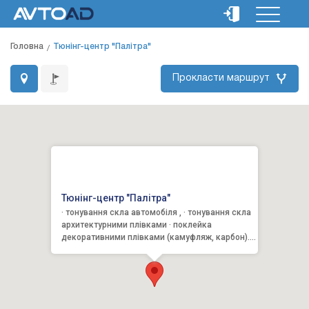
Головна
Тюнінг-центр "Палітра"
Прокласти маршрут
Тюнінг-центр "Палітра"
· тонування скла автомобіля , · тонування скла
архитектурними плівками · поклейка
декоративними плівками (камуфляж, карбон).
Якість, гарантія, · по...