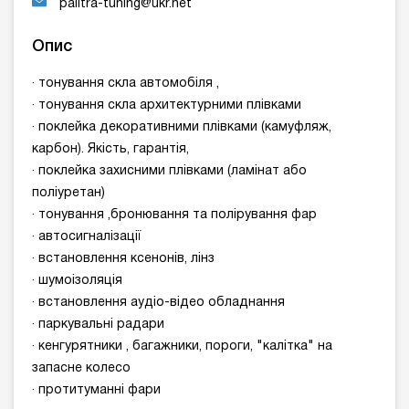
palitra-tuning@ukr.net
Опис
· тонування скла автомобіля ,
· тонування скла архитектурними плівками
· поклейка декоративними плівками (камуфляж,
карбон). Якість, гарантія,
· поклейка захисними плівками (ламінат або
поліуретан)
· тонування ,бронювання та полірування фар
· автосигналізації
· встановлення ксенонів, лінз
· шумоізоляція
· встановлення аудіо-відео обладнання
· паркувальні радари
· кенгурятники , багажники, пороги, "калітка" на
запасне колесо
· протитуманні фари