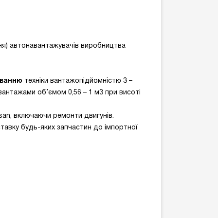
ня) автонавантажувачів виробництва
уванню
техніки вантажопідйомністю 3 –
вантажами об’ємом 0,56 – 1 м3 при висоті
ssan, включаючи ремонти двигунів.
тавку будь-яких запчастин до імпортної