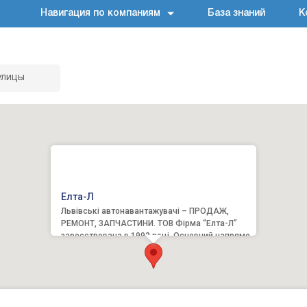
Навигация по компаниям
База знаний
К
улицы
Елта-Л
Львівські автонавантажувачі – ПРОДАЖ,
РЕМОНТ, ЗАПЧАСТИНИ. ТОВ Фірма “Елта-Л”
зареєстрована в 1993 році. Основний напрямок
діяльності – проведення...