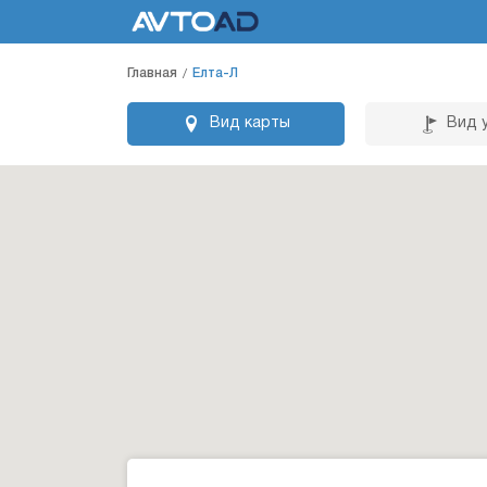
Главная
Елта-Л
Вид карты
Вид 