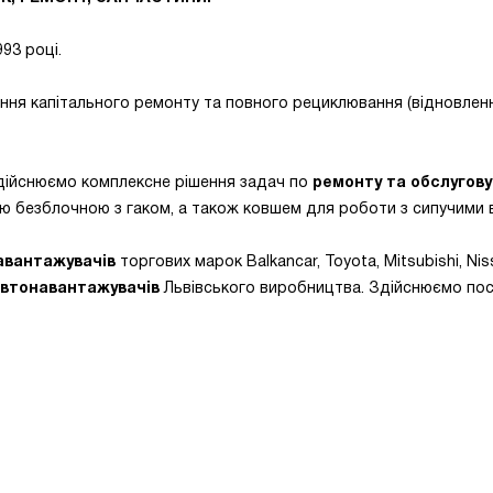
93 році.
ння капітального ремонту та повного рециклювання (відновлен
здійснюємо комплексне рішення задач по
ремонту та обслугов
лою безблочною з гаком, а також ковшем для роботи з сипучими 
авантажувачів
торгових марок Balkancar, Toyota, Mitsubishi, Ni
автонавантажувачів
Львівського виробництва. Здійснюємо пос