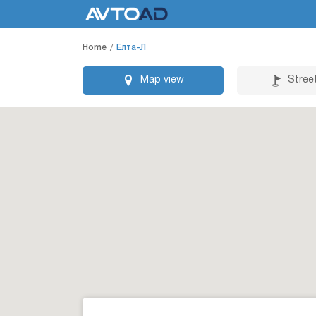
Home
Елта-Л
Map view
Stree