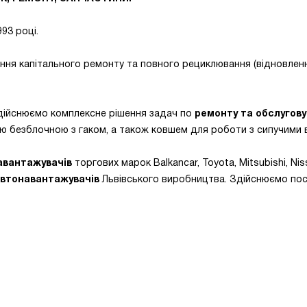
93 році.
ння капітального ремонту та повного рециклювання (відновлен
здійснюємо комплексне рішення задач по
ремонту та обслугов
лою безблочною з гаком, а також ковшем для роботи з сипучими 
авантажувачів
торгових марок Balkancar, Toyota, Mitsubishi, Ni
автонавантажувачів
Львівського виробництва. Здійснюємо пос