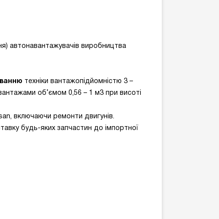
ня) автонавантажувачів виробництва
уванню
техніки вантажопідйомністю 3 –
вантажами об’ємом 0,56 – 1 м3 при висоті
ssan, включаючи ремонти двигунів.
тавку будь-яких запчастин до імпортної