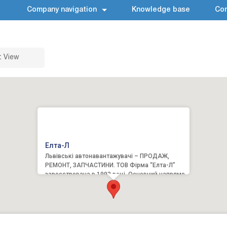
Company navigation
Knowledge base
Con
t View
Елта-Л
Львівські автонавантажувачі – ПРОДАЖ,
РЕМОНТ, ЗАПЧАСТИНИ. ТОВ Фірма “Елта-Л”
зареєстрована в 1993 році. Основний напрямок
діяльності – проведення...