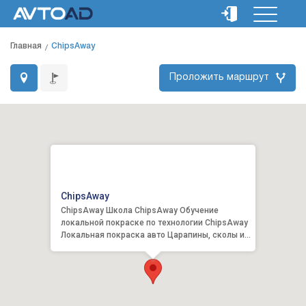
Главная
ChipsAway
Проложить маршрут
ChipsAway
ChipsAway Школа ChipsAway Обучение
локальной покраске по технологии ChipsAway
Локальная покраска авто Царапины, сколы и
зачёсы на кузове ав...