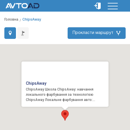
Головна
ChipsAway
Прокласти маршрут
ChipsAway
ChipsAway Школа ChipsAway: навчання
локального фарбування за технологією
ChipsAway Локальне фарбування авто:
Подряпини, сколи та зачёси на кузові а...