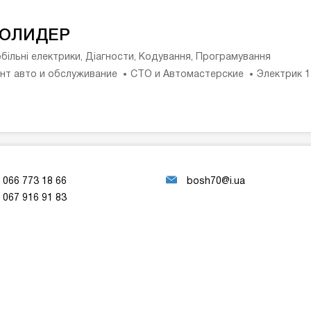
ОЛИДЕР
більні електрики, Діагности, Кодування, Програмування
нт авто и обслуживание
СТО и Автомастерские
Электрик 
066 773 18 66
bosh70@i.ua
067 916 91 83