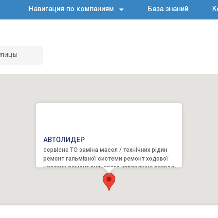
Навигация по компаниям
База знаний
К
улицы
АВТОЛИДЕР
сервісне ТО заміна масел / технічних рідин
ремонт гальмівної системи ремонт ходової
частини ремонт рульового управління розвал-
сходження ремо...