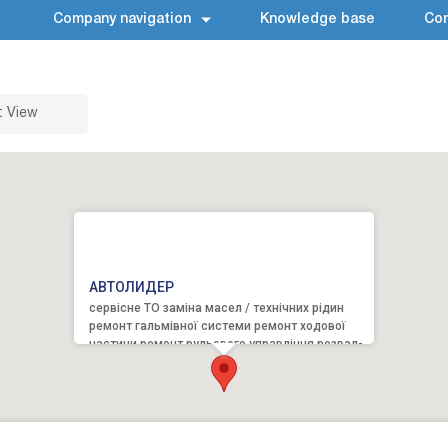
Company navigation
Knowledge base
Con
t View
АВТОЛИДЕР
сервісне ТО заміна масел / технічних рідин
ремонт гальмівної системи ремонт ходової
частини ремонт рульового управління розвал-
сходження ремо...