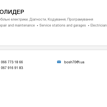
ОЛИДЕР
більні електрики, Діагности, Кодування, Програмування
epair and maintenance
Service stations and garages
Electricia
066 773 18 66
bosh70@i.ua
067 916 91 83