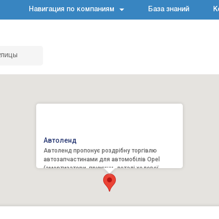
Навигация по компаниям
База знаний
К
улицы
Автоленд
Автоленд пропонує роздрібну торгівлю
автозапчастинами для автомобілів Opel
(амортизатори, пружини, деталі ходової,
система охолодження, ремені й ро...