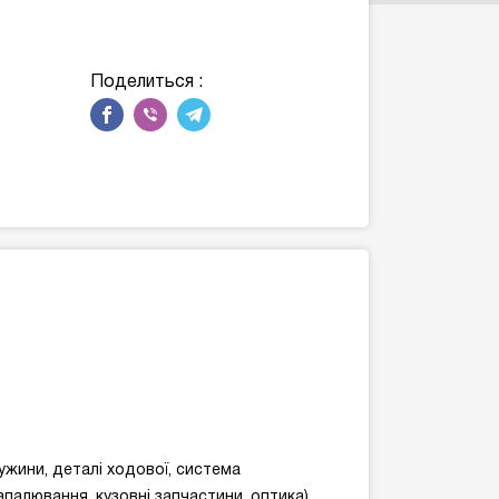
Поделиться :
жини, деталі ходової, система
палювання, кузовні запчастини, оптика).