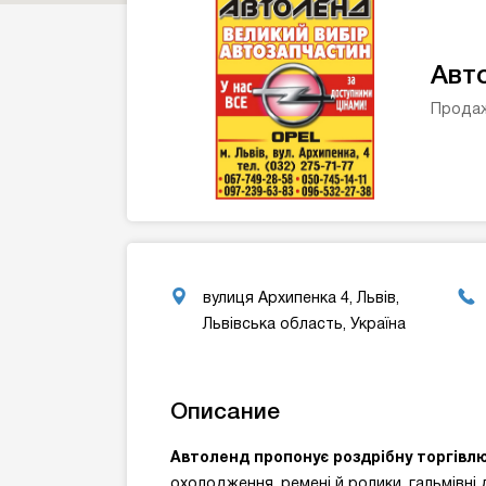
Авт
Продаж
вулиця Архипенка 4, Львів,
Львівська область, Україна
Описание
Автоленд пропонує р
оздрібн
у
торгівл
охолодження, ремені й ролики, гальмівні 