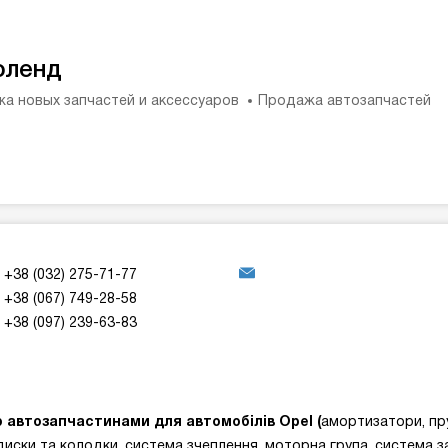
оленд
а новых запчастей и аксессуаров
Продажа автозапчастей
+38 (032) 275-71-77
+38 (067) 749-28-58
+38 (097) 239-63-83
ю
автозапчастинами для автомобілів Opel
(
амортизатори, пру
диски та колодки, система зчеплення, моторна група, система за