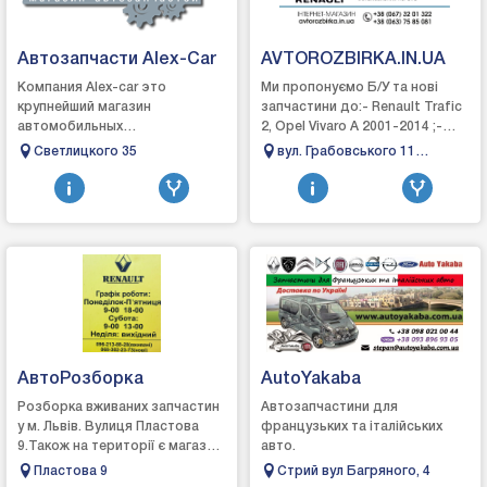
Автозапчасти Alex-Car
AVTOROZBIRKA.IN.UA
Компания Alex-car это
Ми пропонуємо Б/У та нові
крупнейший магазин
запчастини до:- Renault Trafic
автомобильных
2, Opel Vivaro A 2001-2014 ;-
запчастей.Здесь вы найдете
Renault Master 2, Opel Movano
Светлицкого 35
вул. Грабовського 11
любые детали к своему
A 1998-2010 ;- Renault Master ...
(Цитадель)
автомобилю.Высококлассные
специалисты помог...
АвтоРозборка
AutoYakaba
Розборка вживаних запчастин
Автозапчастини для
у м. Львів. Вулиця Пластова
французьких та італійських
9.Також на території є магазин
авто.
нових автозапчастин на
Пластова 9
Стрий вул Багряного, 4
Renault Master, Kangoo, Trafic