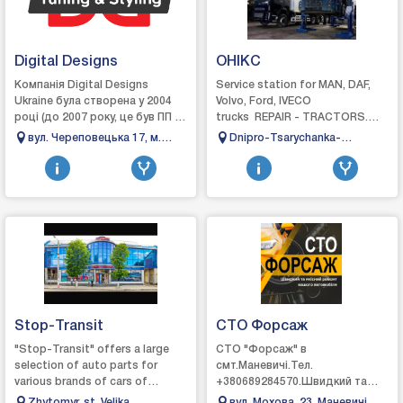
Digital Designs
OHIKC
Компанія Digital Designs
Service station for MAN, DAF,
Ukraine була створена у 2004
Volvo, Ford, IVECO
році (до 2007 року, це був ПП –
trucks REPAIR - TRACTORS.
роздрібна торгівля
TRAILERS. SEMI-TRAILERS.
вул. Череповецька 17, м.
Dnipro-Tsarychanka-
автозапчастинами та
BUSESThe services include:-
Чернівці
Kobelyaki-Reshetylivka
аксесуарами для тюнінг...
stand fo...
highway, 24 km
Stop-Transit
СТО Форсаж
"Stop-Transit" offers a large
СТО "Форсаж" в
selection of auto parts for
смт.Маневичі.Тел.
various brands of cars of
+380689284570.Швидкий та
domestic and foreign
якісний ремонт вашого
Zhytomyr, st. Velika
вул. Мохова, 23, Маневичі,