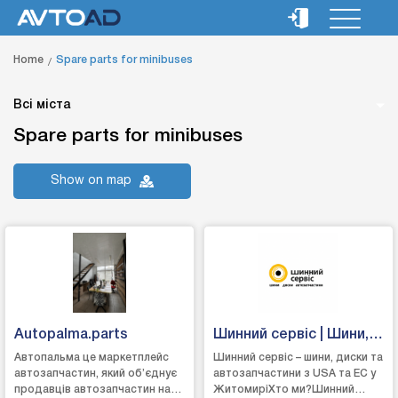
Home
Spare parts for minibuses
Всі міста
Spare parts for minibuses
Show on map
Autopalma.parts
Шинний сервіс | Шини,
диски, запчастини
Автопальма це маркетплейс
Шинний сервіс – шини, диски та
автозапчастин, який об’єднує
автозапчастини з USA та EC у
Житомир
продавців автозапчастин на
ЖитомиріХто ми?Шинний