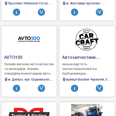
одній зручній платформі. Ми
сервіс – це надійний магазин у
Проспект Небесної Сотні, 2А,
м. Житомир проспект
створили цей проєкт, щоб
Житомирі, де кожен
Одеса
Незалежності 13
спростити по...
автовласник зна...
AVTO100
Автозапчастини
CarCraft Рівне
Онлайн магазин автозапчастин
низька вартість
та аксесуарів. Знаємо
запчастиндопомога в
специфіку кожної марки авто
підборішвидка
та підберемо запчастини, які
доставкасамовивіз або
м. Дніпро, вул. Грушевського
вулиця Василя Червонія, 51,
гарантовано підійдуть.
доставка по Українізручний
10
Рівне, Рівненська область,
Швидка доставка,...
пошук на сайті по
Україна
виробниках AudiBMWChevrol...