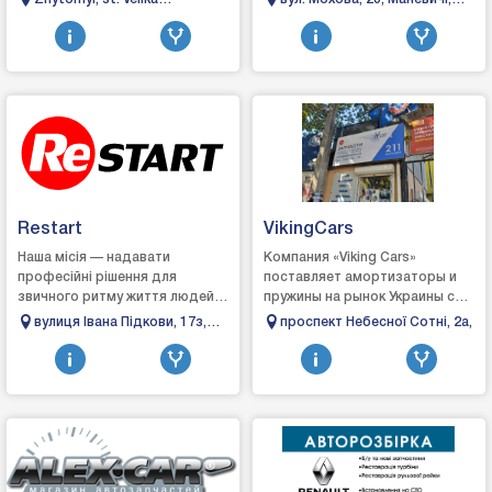
production. The company
автомобіля.Ремонт
Berdychivska, 20
Волинська область
started its work i...
автомобіля:- ходова частина;-
рульове обладнання;...
Restart
VikingCars
Наша місія — надавати
Компания «Viking Cars»
професійні рішення для
поставляет амортизаторы и
звичного ритму життя людей,
пружины на рынок Украины с
які цінують автокомфорт та
2004 года. Наш ассортимент
вулиця Івана Підкови, 17з,
проспект Небесної Сотні, 2а,
прагнуть жити на
продукции представлен для
Рівне, Рівненська область
повну.Компанія Restart працює
всех основных маро...
...