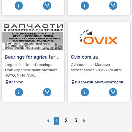
Bearings for agricultural
Ovix.com.ua
machinery
Large selection of bearings
Ovix.com.ua - Магазин
from Japanese manufacturers
автотоваров и тюнинга авто
KOYO, NTN, NSK,
MACHIagricultural machinery,
Kharkov
г. Харьков. Механизаторов,
tractors, combines, seeders,
2/1
tillage harrows d...
1
2
3