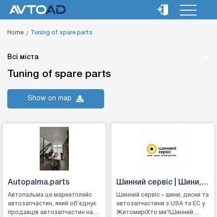
Home
Tuning of spare parts
Всі міста
Tuning of spare parts
Show on map
Autopalma.parts
Шинний сервіс | Шини,
диски, запчастини
Автопальма це маркетплейс
Шинний сервіс – шини, диски та
автозапчастин, який об’єднує
автозапчастини з USA та EC у
Житомир
продавців автозапчастин на
ЖитомиріХто ми?Шинний