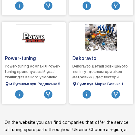
вул. Грязнова з Набережної
Підсилювачі Шумоізоляція
мікроавтобусів. У на...
автомагістраллю)
Аксесуари АВТО...
Запоріжжя, Україна,
Power-tuning
Dekoravto
Power-tuning Компанія Power-
Dekoravto Деталі зовнішнього
tuning пропонує вашій увазі
тюнінгу : дефлектори вікон
тюнінг для вашого улюбленого
(ветровики), дефлектори
АВТО! Наша компанія може
капота (мухобойки), козирки,
м Луганськ вул. Радянська 5
Суми вул. Марка Вовчка 1,
допомогти вам з вирішенням
рейлінги, пороги, кенгурятники,
офіс 35
багатьох ...
хром...
On the website you can find companies that offer the service
of tuning spare parts throughout Ukraine. Choose a region, a