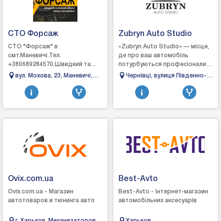
СТО Форсаж
Zubryn Auto Studio
СТО "Форсаж" в
«Zubryn Auto Studio» — місце,
смт.Маневичі.Тел.
де про ваш автомобіль
+380689284570.Швидкий та
потурбуються професіонали
якісний ремонт вашого
своєї справи, що детально та
вул. Мохова, 23, Маневичі,
Чернівці, вулиця Південно-
автомобіля.Ремонт
уважно нададуть належні
Волинська область
Кільцева, 2в
автомобіля:- ходова частина;-
послуги відповід...
рульове обладнання;...
Ovix.com.ua
Best-Avto
Ovix.com.ua - Магазин
Best-Avto - Інтернет-магазин
автотоваров и тюнинга авто
автомобільних аксесуарів
г. Харьков. Механизаторов,
Харьков