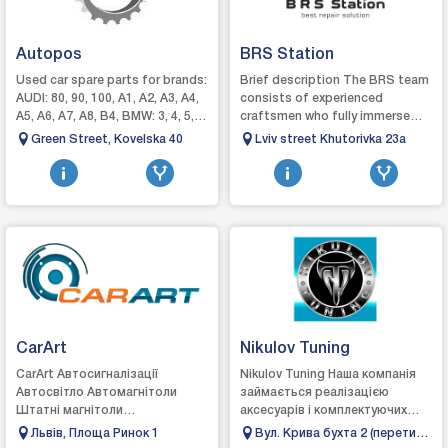
Autopos
BRS Station
Used car spare parts for brands:
Brief description The BRS team
AUDI: 80, 90, 100, A1, A2, A3, A4,
consists of experienced
A5, A6, A7, A8, B4, BMW: 3, 4, 5, 6,
craftsmen who fully immerse
7, 8, CITROEN C1 , C2, C3 ,, C5,
themselves in their work. We pay
Green Street, Kovelska 40
Lviv street Khutorivka 23a
FIAT Dobl...
close attention to the pro...
CarArt
Nikulov Tuning
CarArt Автосигналізації
Nikulov Tuning Наша компанія
Автосвітло Автомагнітоли
займається реалізацією
Штатні магнітоли
аксесуарів і комплектуючих
Автоакустика Естрадна
для тюнінга і стайлінгу
Львів, Площа Ринок 1
Вул. Крива бухта 2 (перетин
акустика Сабвуфери
легкових автомобілів і