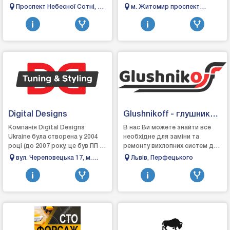
одній зручній платформі. Ми
сервіс – це надійний магазин у
Проспект Небесної Сотні, 2А,
м. Житомир проспект
створили цей проєкт, щоб
Житомирі, де кожен
Одеса
Незалежності 13
спростити по...
автовласник зна...
Digital Designs
Glushnikoff - глушники
Львів
Компанія Digital Designs
В нас Ви можете знайти все
Ukraine була створена у 2004
необхідне для заміни та
році (до 2007 року, це був ПП –
ремонту вихлопних систем до
роздрібна торгівля
автомобілів: Глушники
вул. Череповецька 17, м.
Львів, Перфецького
автозапчастинами та
Резонатори Труби Хомути
Чернівці
аксесуарами для тюнінг...
Прокладки Гофри Тримач...