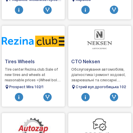
2/1
Tires Wheels
СТО Neksen
Tire center Rezina.club.Sale of
Обслуговування автомобілів,
new tires and wheels at
діагностика і ремонт ходової,
reasonable prices =)Wheel bolts,
зварювальні та слюсарні
nuts, centering rings, spacers
роботи, заміна привідних
Prospect Mira 102/1
Стрий вул.дрогобицька 102
AVAILABLE !!!
ременів, роликів, мастил і
фільтрів, шин...