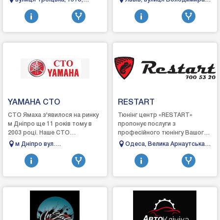
ремонтні роботи та малярно-
щодо візуальних дефектів
Миколаїв, Миколаївська
Антоновича, 70
кузовні.Роботу виконують
автомобіля та додатк...
область
майстри з ба...
YAMAHA СТО
RESTART
СТО Ямаха з'явилося на ринку
Тюнінг центр «RESTART»
м Дніпро ще 11 років тому в
пропонує послуги з
2003 році. Наше СТО
професійного тюнінгу Вашого
займалося обслуговуванням
автомобіля. Якщо у Вас
м Дніпро вул.
Одеса, Велика Арнаутська,
моторної і водної техніки. заці
просто з'явилася думка, ми
Малиновського 70а
76а
роки наше СТ...
підкажемо, як її втілити. І...