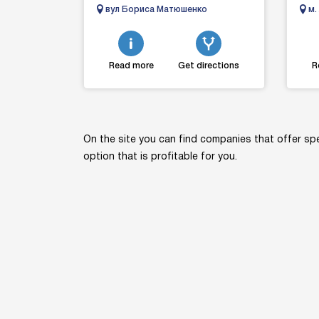
після ДТП, у кюветі є маніпулятор,
тран
вул Бориса Матюшенко
м.
витягнемо й заванта...
усій
20
в...
Read more
Get directions
R
On the site you can find companies that offer spe
option that is profitable for you.