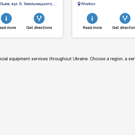
спортом по Львову, області та
tractors, combines, seeders, till
 Львів, вул. Б. Хмельницького,
Kharkov
 території України. Гарантуємо
harrows d...
0
ead more
Get directions
Read more
Get directio
cial equipment services throughout Ukraine. Choose a region, a serv