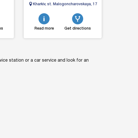
age
assurance Large selection, availability
Kharkiv, st. Malogoncharovskaya, 17
and ...
ns
Read more
Get directions
ice station or a car service and look for an