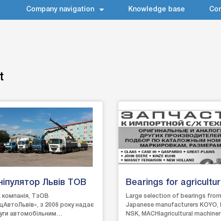
Company navigation
Knowledge base
Con
t
іпулятор Львів ТОВ
Bearings for agricultur
machinery
 компанія, ТзОВ
Large selection of bearings fro
цАвтоЛьвів», з 2006 року надає
Japanese manufacturers KOYO,
уги автомобільним
NSK, MACHIagricultural machiner