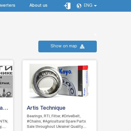
verters
About us
ENG
Show on map
al
Artis Technique
m
Bearings, RTI, Filter, #DriveBelt,
 NTN,
#Chains, #Agricultural Spare Parts
y,
Sale throughout Ukraine! Quality