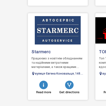
Starmerc
ТО
Працюємо з новітнім обладнанням
Топ 
та надійними витратними
комп
матеріалами, а також кращими
вдос
запчастинами, аби гарантувати
авто
вулиця Євгена Коновальця, 148б,
ву
досягнення відмінного результату...
навіт
Івано-Франківськ, Івано-
Ів
Франківська область
Фр
Read more
Get directions
R