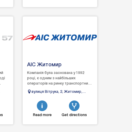
АІС Житомир
ий
Компанія була заснована у 1992
оді
році, є одним з найбільших
операторів на ринку транспортних
 з
засобів.Основні напрямки
вулиця Вітрука, 2, Житомир,
діяльності - продаж та сервісне...
асть
Житомирська область
ns
Read more
Get directions