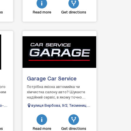
ns
Read more
Get directions
Garage Car Service
ого
Потрібна якісна автомийка чи
йним
хімчистка салону авто? Шукаєте
надійний сервіс, в якому точно
продіагностують авто та якісно
но-
вулиця Вербова, 9/2, Тисмениця,
його відремонтують? «Gara...
ка
Івано-Франківська область
ns
Read more
Get directions