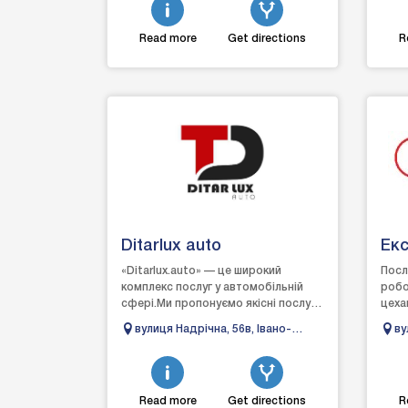
Read more
Get directions
R
Ditarlux auto
Екс
«Ditarlux.auto» — це широкий
Посл
комплекс послуг у автомобільній
робо
сфері.Ми пропонуємо якісні послуги,
цеха
спрямовані на продаж,
част
вулиця Надрічна, 56в, Івано-
ву
обслуговування та ...
авто
Франківськ, Івано-Франківська
Фр
авто
область
об
Read more
Get directions
R