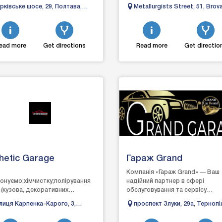
сного автосервісу і дозволяє
car dealerships, a service shop we
рківське шосе, 29, Полтава,
Metallurgists Street, 51, Brova
тивно і з&n...
лтавська область
Kyiv region
ead more
Get directions
Read more
Get directio
hetic Garage
Гараж Grand
Компанія «Гараж Grand» — Ваш
онуємо:хімчистку;полірування
надійний партнер в сфері
 (кузова, декоративних
обслуговування та сервісу
ентів салону);детейлінг
автомобілів!Наші фахівці вико
лиця Карпенка-Карого, 3,
проспект Злуки, 29а, Тернопі
ку;детейлінг двигуна;детейлінг
такі послуги, як поліруванн...
цьк, Волинська область
Тернопільська область
тку салону;захист...