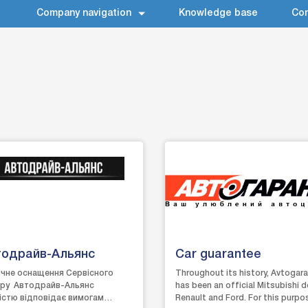
Company navigation
Knowledge base
Con
тодрайв-Альянс
Car guarantee
ічне оснащення Сервісного
Throughout its history, Avtogar
ру Автодрайв-Альянс
has been an official Mitsubishi de
істю відповідає вимогам
Renault and Ford. For this purpo