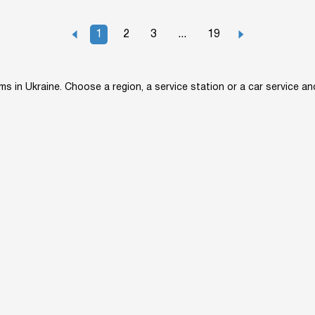
1
2
3
...
19
in Ukraine. Choose a region, a service station or a car service and 
owledge base
Converters
About us
Site map