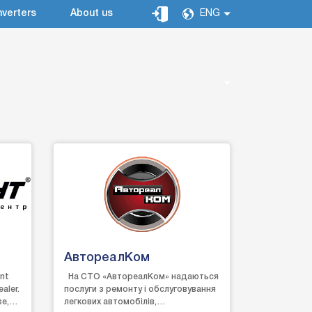
verters
About us
ENG
АвтореалКом
ant
На СТО «АвтореалКом» надаються
aler.
послуги з ремонту і обслуговування
se,
легкових автомобілів,