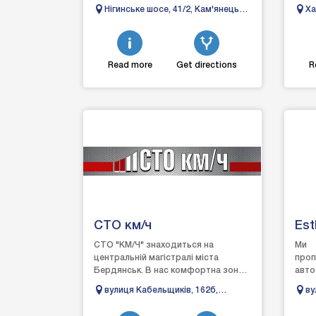
ходової
суча
Нігинське шосе, 41/2, Кам'янець-
Ха
частини;заміна:сайлентблоку;втулки
опера
Подільський, Хмельницька
По
стабілізатора;стійки амортиз...
область
Read more
Get directions
R
СТО км/ч
Est
СТО "КМ/Ч" знаходиться на
Ми
центральній магістралі міста
проп
Бердянськ. В нас комфортна зона
авто
очікування, кава, телевізор. Є склад
елем
вулиця Кабельщиків, 162б,
ву
запасних частин, а тако...
мий
Бердянськ, Запорізька область
Лу
очис