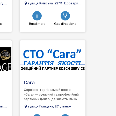
re...
позашляховиків, мікроавтобусів
ry,
вулиця Київська, 227/1, Бровари,
японських і європейсь...
Київська область
ns
Read more
Get directions
Сага
Сервісно-торгівельний центр
«Сага» — сучасний та професійний
сервісний центр, де знають, вміють
нують
і можуть швидко та якісно виявити
ль,
вулиця Галицька, 201, Івано-
та усунути р...
Франківськ, Івано-Франківська
область