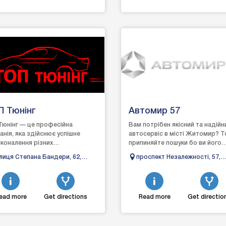
П Тюнінг
Автомир 57
Тюнінг — це професійна
Вам потрібен якісний та надійн
анія, яка здійснює успішне
автосервіс в місті Житомир? Т
коналення різних
припиняйте пошуки бо ви його
мобілів, щоб задовольнити
знайшли.Автомир 57 – це сервіс
лиця Степана Бандери, 62,
проспект Незалежності, 57,
ь вибагливих клієнтів. ...
обслуговування та р...
ано-Франківськ, Івано-
Житомир, Житомирська обл
анківська область
ead more
Get directions
Read more
Get directio