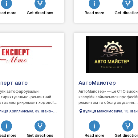
ead more
Get directions
Read more
Get directio
перт авто
АвтоМайстер
уги:автофарбувальні
АвтоМайстер» — це СТО висок
тирихтувально-ремонтний
класу.Ми займаємося професі
втоэлектрикремонт ходової
ремонтом та обслуговування
ини
автомобілів. Наші майстри —
лиця Хриплинська, 39, Івано-
вулиця Максимовича, 15, Іва
мобіляавтомийказамовлення
досвідчені спеціалісти у свої...
анківськ, Івано-Франківська
Франківськ, Івано-Франківсь
запчастин
ласть
область
ead more
Get directions
Read more
Get directio