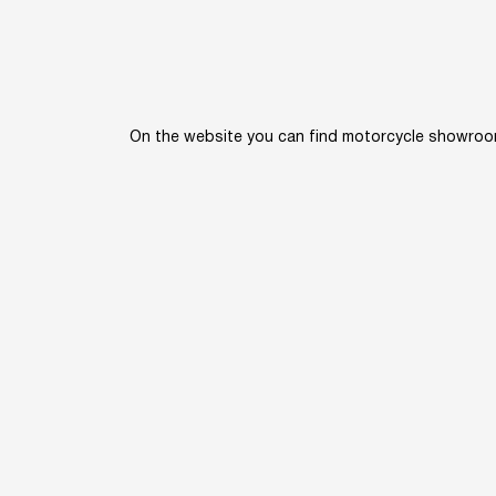
On the website you can find motorcycle showrooms 
Home
Kn
By
web design company
- The Сoder