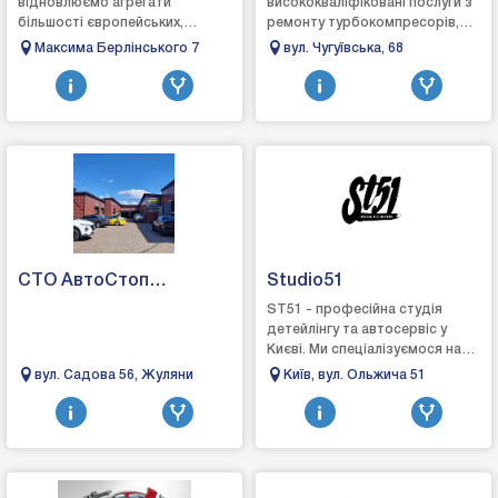
відновлюємо агрегати
висококваліфіковані послуги з
більшості європейських,
ремонту турбокомпресорів,
японських та американських
кермових рейок та карданних
Максима Берлінського 7
вул. Чугуївська, 68
марок, повертаючи їм
валів, а також професійну
заводську точність і
мийку сажових ...
надійність....
СТО АвтоСтоп
Studio51
"Жуляни"
ST51 - професійна студія
детейлінгу та автосервіс у
Києві. Ми спеціалізуємося на
комплексному догляді, захисті
вул. Садова 56, Жуляни
Київ, вул. Ольжича 51
та відновленні автомобілів.
Вик...