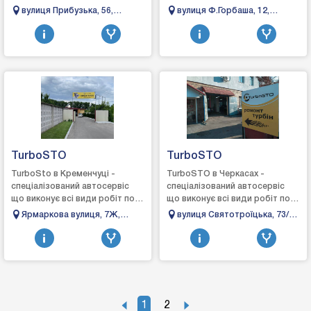
турбінах: зняття, діагностика,
турбінах: зняття, діагностика,
вулиця Прибузька, 56,
вулиця Ф.Горбаша, 12,
ремонт та встановлення, виг...
ремонт та встановлення,
Хмельницький, Хмельницька
Коломия, Івано-Франківська
виготовле...
область, 29000
область
TurboSTO
TurboSTO
TurboSto в Кременчуці -
TurboSTO в Черкасах -
спеціалізований автосервіс
спеціалізований автосервіс
що виконує всі види робіт по
що виконує всі види робіт по
турбінах: зняття, діагностика,
турбінах: зняття, діагностика,
Ярмаркова вулиця, 7Ж,
вулиця Святотроїцька, 73/3,
ремонт та встановлення,
ремонт та встановлення,
Кременчук, Полтавська
Черкаси, Черкаська область
вигото...
виготовл...
область, 39600
1
2