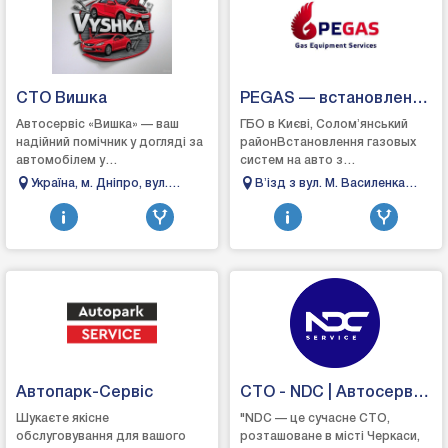
СТО Вишка
PEGAS — встановлення
та обслуговування ГБО
Автосервіс «Вишка» — ваш
ГБО в Києві, Соломʼянський
надійний помічник у догляді за
районВстановлення газовых
автомобілем у
систем на авто з
ДніпріАвтосервіс «Вишка» у
розподіленим, прямим та
Україна, м. Дніпро, вул.
Вʼізд з вул. М. Василенка
місті Дніпро спеціалізується на
комбінованим вприскуванням.
Телевізійна 3
(біля СТО "Берлін, бульвар
якісному ремонті т...
Обслуговування, ремонт, н...
Вацлава Гавела, 8
Інженерний, корпус #4, Київ,
Украина, 02023
Автопарк-Сервіс
СТО - NDC | Автосервіс
Черкаси
Шукаєте якісне
"NDC — це сучасне СТО,
обслуговування для вашого
розташоване в місті Черкаси,