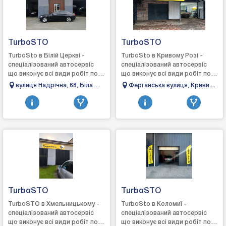
TurboSTO
TurboSTO
TurboSto в Білій Церкві -
TurboSto в Кривому Розі -
спеціалізований автосервіс
спеціалізований автосервіс
що виконує всі види робіт по
що виконує всі види робіт по
турбінах: зняття, діагностика,
турбінах: зняття, діагностика,
вулиця Надрічна, 68, Біла
Ферганська вулиця, Кривий
ремонт та встановлення,
ремонт та встановлення,
Церква, Київська обл., 09100
Ріг, Дніпропетровська
виго...
виго...
область, 50000
TurboSTO
TurboSTO
TurboSTO в Хмельницькому -
TurboSto в Коломиї -
спеціалізований автосервіс
спеціалізований автосервіс
що виконує всі види робіт по
що виконує всі види робіт по