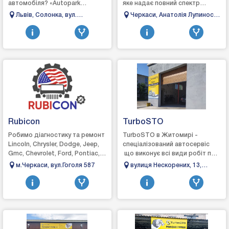
автомобіля? «Autopark
яке надає повний спектр
Service» — ваш надійний
послуг з ремонту та
Львів, Солонка, вул.
Черкаси, Анатолія Лупиноса
партнер на дорозі, ми
обслуговування автомобілів.
Кільцева, 60
80
пропонуємо повний спектр
Ми спеціалізуємося на д...
послуг, щоб в...
Rubicon
TurboSTO
Робимо діагностику та ремонт
TurboSTO в Житомирі -
Lincoln, Chrysler, Dodge, Jeep,
спеціалізований автосервіс
Gmc, Chevrolet, Ford, Pontiac,
що виконує всі види робіт по
Saturn, Mercury, Buick, Cadillac,
турбінах: зняття, діагностика,
м.Черкаси, вул.Гоголя 587
вулиця Нескорених, 13,
Hummer Виконуємо...
ремонт та встановлення,
Довжик, Житомирська
виготовл...
область, 10004