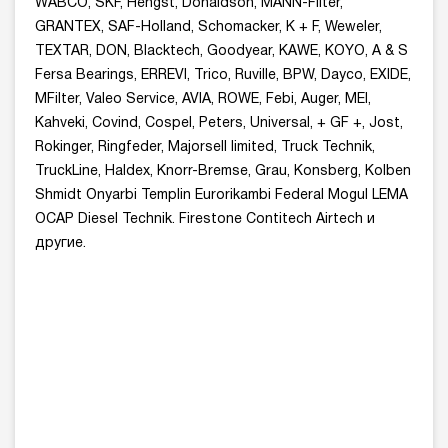
WABCO, SKF, Hengst, Donaldson, MANN-Filter,
GRANTEX, SAF-Holland, Schomacker, K + F, Weweler,
TEXTAR, DON, Blacktech, Goodyear, KAWE, KOYO, A & S
Fersa Bearings, ERREVI, Trico, Ruville, BPW, Dayco, EXIDE,
MFilter, Valeo Service, AVIA, ROWE, Febi, Auger, MEI,
Kahveki, Covind, Cospel, Peters, Universal, + GF +, Jost,
Rokinger, Ringfeder, Majorsell limited, Truck Technik,
TruckLine, Haldex, Knorr-Bremse, Grau, Konsberg, Kolben
Shmidt Onyarbi Templin Eurorikambi Federal Mogul LEMA
OCAP Diesel Technik. Firestone Contitech Airtech и
другие.